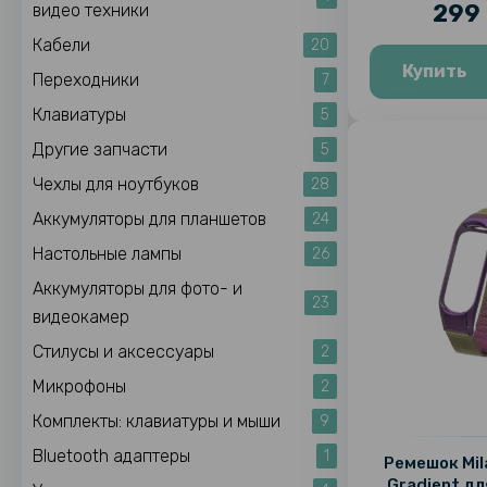
299 
видео техники
Кабели
20
Купить
Переходники
7
Клавиатуры
5
Другие запчасти
5
Чехлы для ноутбуков
28
Аккумуляторы для планшетов
24
Настольные лампы
26
Аккумуляторы для фото- и
23
видеокамер
Стилусы и аксессуары
2
Микрофоны
2
Комплекты: клавиатуры и мыши
9
Bluetooth адаптеры
1
Ремешок Mil
Gradient дл