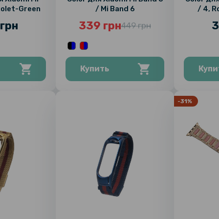
Violet-Green
/ Mi Band 6
/ 4, 
грн
339 грн
3
449 грн
Купить
Купи
-31%