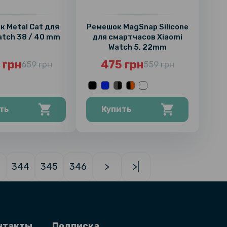
 Metal Cat для
Ремешок MagSnap Silicone
atch 38 / 40 mm
для смартчасов Xiaomi
Watch 5, 22mm
 грн
475 грн
659 грн
559 грн
ть
Купить
344
345
346
>
>|
нтакты
Подписка