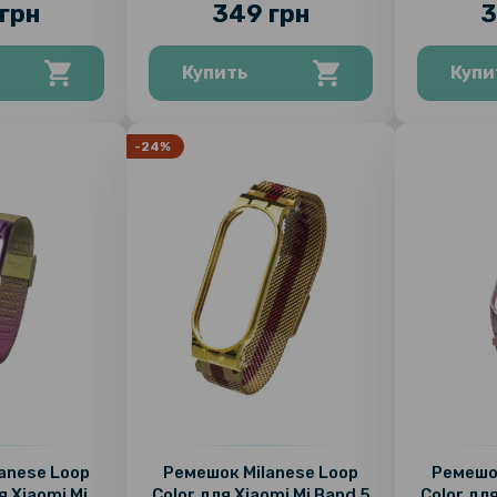
грн
349 грн
3
Купить
Купи
-24%
anese Loop
Ремешок Milanese Loop
Ремешок
я Xiaomi Mi
Color для Xiaomi Mi Band 5
Color для