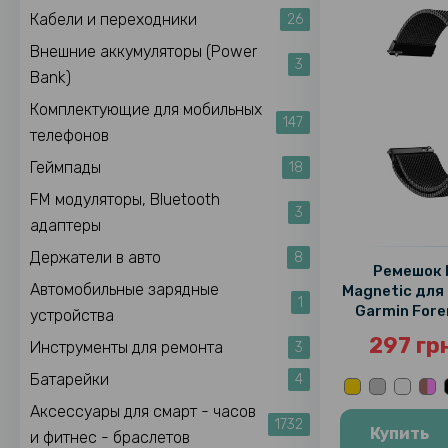
Кабели и переходники
26
Внешние аккумуляторы (Power
3
Bank)
Комплектующие для мобильных
147
телефонов
Геймпады
18
FM модуляторы, Bluetooth
3
адаптеры
Держатели в авто
8
Ремешок 
Автомобильные зарядные
Magnetic для
1
Garmin Fore
устройства
42mm,
297 гр
Инструменты для ремонта
3
Батарейки
4
Аксессуары для смарт - часов
1732
Купить
и фитнес - браслетов