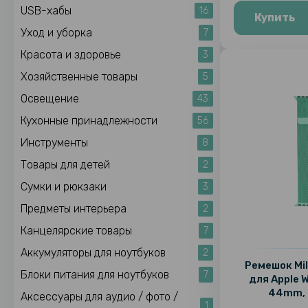
USB-хабы
16
Купить
Уход и уборка
7
Красота и здоровье
3
Хозяйственные товары
5
Освещение
43
Кухонные принадлежности
56
Инструменты
8
Товары для детей
2
Сумки и рюкзаки
3
Предметы интерьера
2
Канцелярские товары
7
Аккумуляторы для ноутбуков
2
Ремешок Mil
Блоки питания для ноутбуков
7
для Apple 
44mm, 
Аксессуары для аудио / фото /
1