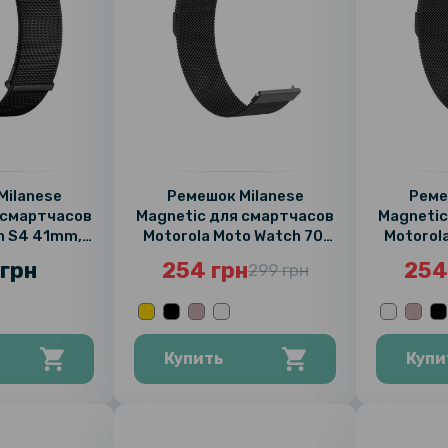
Milanese
Ремешок Milanese
Реме
 смартчасов
Magnetic для смартчасов
Magnetic
h S4 41mm,
Motorola Moto Watch 70,
Motorol
мм
20mm
грн
254 грн
254
299 грн
Купить
Купи