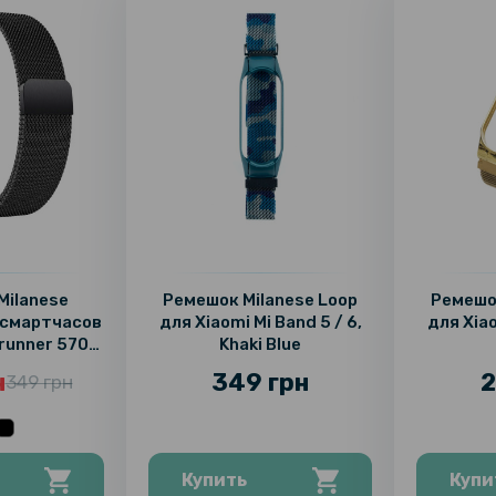
Milanese
Ремешок Milanese Loop
Ремешок
 смартчасов
для Xiaomi Mi Band 5 / 6,
для Xiao
runner 570
Khaki Blue
 22мм
н
349 грн
2
349 грн
Купить
Купи