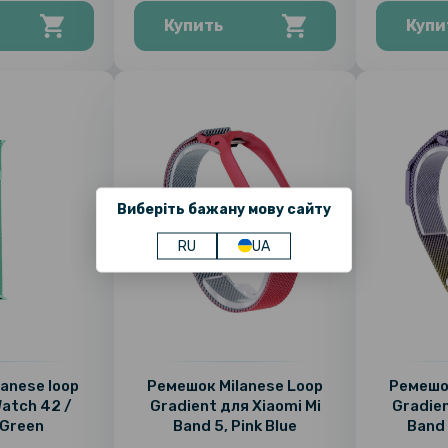
Купить
Купи
Виберіть бажану мову сайту
RU
UA
anese loop
Ремешок Milanese Loop
Ремешок
Watch 42 /
Gradient для Xiaomi Mi
Gradien
Green
Band 5, Pink Blue
Band 