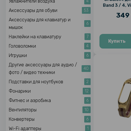
Увлажнители воздуха
4
Band 3 / 4, 
Аксессуары для обуви
53
349 
Аксессуары для клавиатур и
6
мышок
Наклейки на клавиатуру
7
Купить
Головоломки
4
Игрушки
6
Другие аксессуары для аудио /
40
фото / видео техники
Подставки для ноутбуков
2
Фонарики
12
Фитнес и аэробика
6
Вентиляторы
10
Конвертеры
6
Wi-Fi адаптеры
1