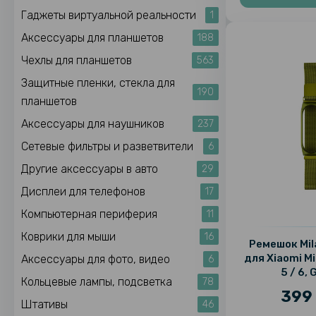
Гаджеты виртуальной реальности
1
Аксессуары для планшетов
188
Чехлы для планшетов
563
Защитные пленки, стекла для
190
планшетов
Аксессуары для наушников
237
Сетевые фильтры и разветвители
6
Другие аксессуары в авто
29
Дисплеи для телефонов
17
Компьютерная периферия
11
Коврики для мыши
16
Ремешок Mil
для Xiaomi Mi
Аксессуары для фото, видео
6
5 / 6,
Кольцевые лампы, подсветка
78
399 
Штативы
46