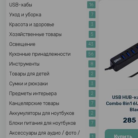
USB-хабы
16
Уход и уборка
7
Красота и здоровье
3
Хозяйственные товары
5
Освещение
43
Кухонные принадлежности
56
Инструменты
8
Товары для детей
2
Сумки и рюкзаки
3
Предметы интерьера
2
USB HUB-к
Канцелярские товары
Combo 8in1 6U
7
Bla
Аккумуляторы для ноутбуков
2
285 
Блоки питания для ноутбуков
7
Аксессуары для аудио / фото /
Купить
1