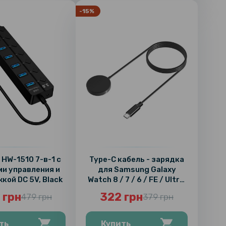
-15%
 HW-1510 7-в-1 с
Type-C кабель - зарядка
и управления и
для Samsung Galaxy
кой DC 5V, Black
Watch 8 / 7 / 6 / FE / Ultra,
Black
 грн
322 грн
479 грн
379 грн
ть
Купить