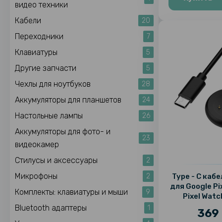
видео техники
Кабели
20
Переходники
7
Клавиатуры
5
Другие запчасти
5
Чехлы для ноутбуков
28
Аккумуляторы для планшетов
24
Настольные лампы
26
Аккумуляторы для фото- и
23
видеокамер
Стилусы и аксессуары
2
Микрофоны
Type - C каб
2
для Google Pi
Комплекты: клавиатуры и мыши
9
Pixel Watc
Bluetooth адаптеры
1
369 