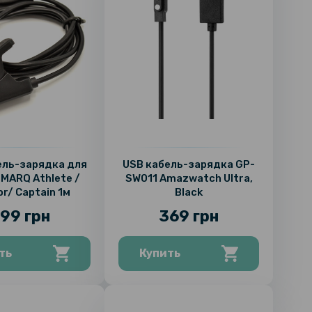
ель-зарядка для
USB кабель-зарядка GP-
 MARQ Athlete /
SW011 Amazwatch Ultra,
or/ Captain 1м
Black
99 грн
369 грн
ть
Купить