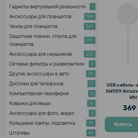
Гаджеты виртуальной реальности
1
Аксессуары для планшетов
188
Чехлы для планшетов
563
Защитные пленки, стекла для
190
планшетов
Аксессуары для наушников
235
Сетевые фильтры и разветвители
6
Другие аксессуары в авто
29
Дисплеи для телефонов
17
USB кабель-
SW009 Amazw
Компьютерная периферия
11
Whi
Коврики для мыши
16
369 
Аксессуары для фото, видео
6
Кольцевые лампы, подсветка
78
Купить
Штативы
46