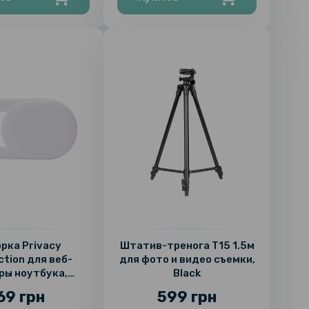
рка Privacy
Штатив-тренога T15 1.5м
ction для веб-
для фото и видео съемки,
ры ноутбука,
Black
дней камеры
69 грн
599 грн
а или телефона,