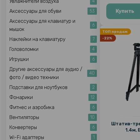
Увлажнители воздуха
4
Аксессуары для обуви
Купить
53
Аксессуары для клавиатур и
6
мышок
ТОП продаж
-22%
Наклейки на клавиатуру
7
Головоломки
4
Игрушки
6
Другие аксессуары для аудио /
40
фото / видео техники
Подставки для ноутбуков
2
Фонарики
12
Фитнес и аэробика
6
Вентиляторы
10
Штатив-тре
Конвертеры
6
1.4м, 
Wi-Fi адаптеры
1