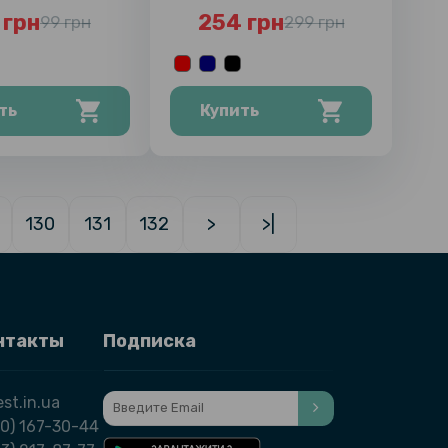
Ultra
 грн
254 грн
99 грн
299 грн
ть
Купить
130
131
132
>
>|
нтакты
Подписка
st.in.ua
0) 167-30-44