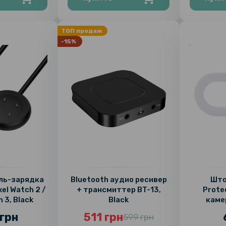
ТОП продаж
-15%
ель-зарядка
Bluetooth аудио ресивер
Што
xel Watch 2 /
+ трансмиттер BT-13,
Prote
h 3, Black
Black
каме
пере
грн
511 грн
599 грн
планшет