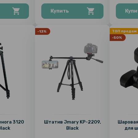
Купить
Купи
ТОП продаж
-13%
-50%
нога 3120
Штатив Jmary KP-2209,
Шаровая
Black
Black
для ш