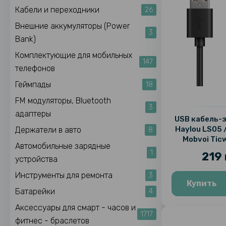
Кабели и переходники
26
Внешние аккумуляторы (Power
3
Bank)
Комплектующие для мобильных
147
телефонов
Геймпады
18
FM модуляторы, Bluetooth
3
адаптеры
USB кабель-
Haylou LS05 
Держатели в авто
8
Mobvoi Tic
Автомобильные зарядные
1
219 
устройства
Инструменты для ремонта
3
Купить
Батарейки
4
Аксессуары для смарт - часов и
1717
фитнес - браслетов