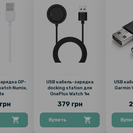
зарядка GP-
USB кабель-зарядка
USB каб
atch Numix,
docking station для
Garmin V
te
OnePlus Watch 1м
грн
379 грн
2
Купить
Купи