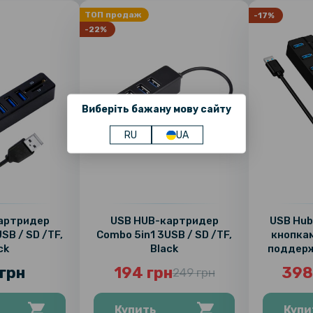
ТОП продаж
-17%
-22%
Виберіть бажану мову сайту
RU
UA
артридер
USB HUB-картридер
USB Hub
SB / SD /TF,
Combo 5in1 3USB / SD /TF,
кнопкам
ck
Black
поддерж
грн
194 грн
398
249 грн
Купить
Купи