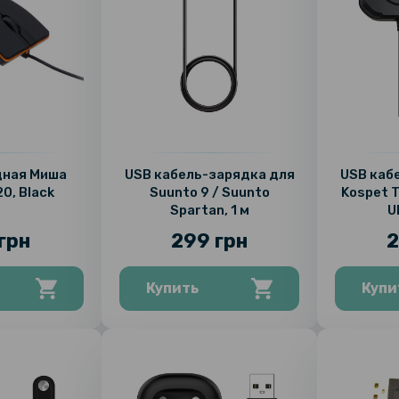
дная Миша
USB кабель-зарядка для
USB каб
0, Black
Suunto 9 / Suunto
Kospet T
Spartan, 1 м
U
грн
299 грн
2
Купить
Купи