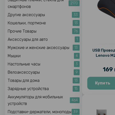
2170
смартфонов
Другие аксессуары
33
Кошельки, портмоне
13
Прочие Товары
76
Аксессуары для авто
1
Мужские и женские аксессуары
13
USB Прово
Lenovo M2
Мышки
4
Настольные часы
3
169 
Велоаксессуары
9
Товары для дома
13
Купить
Зарядные устройства
15
Аккумуляторы для мобильных
464
устройств
Подставки-держатели, моноподы
39