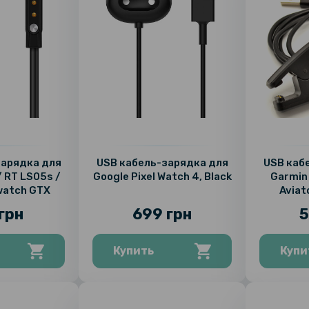
зарядка для
USB кабель-зарядка для
USB каб
/ RT LS05s /
Google Pixel Watch 4, Black
Garmin
watch GTX
Aviat
грн
699 грн
5
Купить
Купи