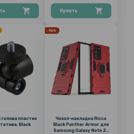
White
ть
Купить
-15%
 голова пластик
Чохол-накладка Ricco
татива, Black
Black Panther Armor для
Samsung Galaxy Note 20