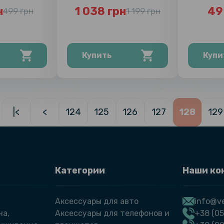
н
1 038 грн
49
499 грн
1 199 грн
Купить
Купи
|<
<
124
125
126
127
128
129
Категории
Наши ко
Аксессуары для авто
info@ve
на,
Аксессуары для телефонов и
+38 (05