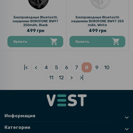
Беспроводные Bluetooth
Беспроводные Bluetooth
наушники BOROFONE BW97
наушники BOROFONE BW97 250
250mAh, Black
mAh, White
499 грн
499 грн
Купить
Купить
|<
<
4
5
6
7
8
9
10
11
12
>
>|
Информация
Категории