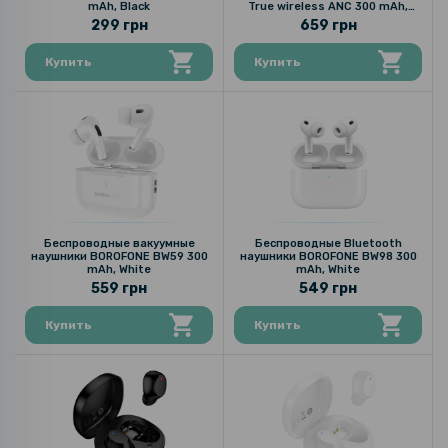
mAh, Black
True wireless ANC 300 mAh,
White
299 грн
659 грн
Купить
Купить
Беспроводные вакуумные
Беспроводные Bluetooth
наушники BOROFONE BW59 300
наушники BOROFONE BW98 300
mAh, White
mAh, White
559 грн
549 грн
Купить
Купить