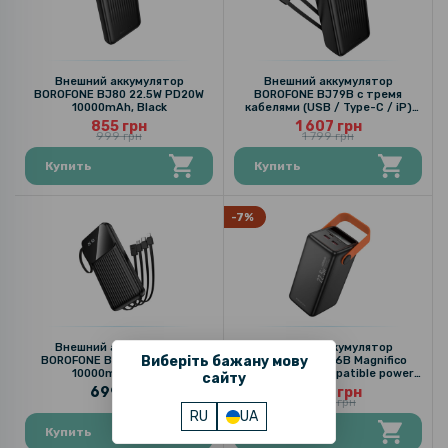
Внешний аккумулятор
Внешний аккумулятор
BOROFONE BJ80 22.5W PD20W
BOROFONE BJ79B с тремя
10000mAh, Black
кабелями (USB / Type-C / iP)
30000mAh, Black
855 грн
1 607 грн
999 грн
1 799 грн
Купить
Купить
-7%
Внешний аккумулятор
Внешний аккумулятор
Виберіть бажану мову
BOROFONE BJ76 Smart 10W
BOROFONE BJ66B Magnifico
10000mAh, Black
PD20W fully compatible power
сайту
bank 60000mAh, Black
699 грн
2 691 грн
2 899 грн
RU
UA
Купить
Купить