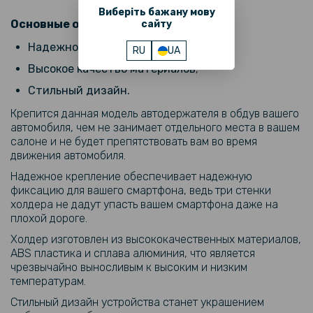
Виберіть бажану мову
Основные особенности:
сайту
Надежное крепление;
RU
UA
Высокое качество материалов;
Стильный дизайн.
Крепится данная модель автодержателя в обдув вашего
автомобиля, чем не занимает отдельного места в вашем
салоне и не будет препятствовать вам во время
движения автомобиля.
Надежное крепление обеспечивает надежную
фиксацию для вашего смартфона, ведь три стенки
холдера не дадут упасть вашем смартфона даже на
плохой дороге.
Холдер изготовлен из высококачественных материалов,
АBS пластика и сплава алюминия, что является
чрезвычайно выносливым к высоким и низким
температурам.
Стильный дизайн устройства станет украшением