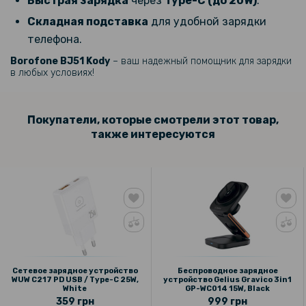
Быстрая зарядка
через
Type-C (до 20W)
.
Складная подставка
для удобной зарядки
телефона.
Borofone BJ51 Kody
– ваш надежный помощник для зарядки
в любых условиях!
Покупатели, которые смотрели этот товар,
также интересуются
Сетевое зарядное устройство
Беспроводное зарядное
WUW C217 PD USB / Type-C 25W,
устройство Gelius Gravico 3in1
White
GP-WC014 15W, Black
359 грн
999 грн