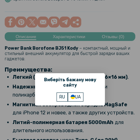
Описание
Характеристики
Отзывы (0)
Power Bank Borofone BJ51 Kody
– компактный, мощный и
стильный внешний аккумулятор для быстрой зарядки ваших
гаджетов.
Преимущества:
Легкий (138 г)
и
компактный (96×66×16 мм)
.
Виберіть бажану мову
сайту
Надежный корпус
из ABS пластика и
поликарбоната.
RU
UA
Магнитная беспроводная зарядка MagSafe
для iPhone 12 и новее, а также других устройств.
Литий-полимерная батарея 5000mAh
для
длительного использования.