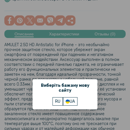
Описание
Характеристики
Отзывы (0)
AMULET 2.5D HD Antistatic for iPhone - это необычайно
прочное защитное стекло, которое убережет экран
смартфона от повреждений при падениях и негативном
механическом воздействии. Аксессуар выполнен в полном
соответствии с передней панелью гаджета, не ограничивает
работу его функциональных элементов и практически не
заметен на нем, благодаря идеальной прозрачности, тонкой
черной рамке по периметру и небольшой толщине, равной
всего 0.33мм. Модель не искажает изображение дисплея и не
Виберіть бажану мову
уменьшает чувствительность сенсора. Простоту её установки
сайту
обеспечит полное клеевое покрытие и антистатический
эффект, предотвращающий притягивание мелкого мусора и
RU
UA
пыли статическим электричеством, которое обычно
образуется при снятии защитной подложки. Данное
закаленное стекло имеет повышенное содержание
алюмосиликата и неоднократно подвергалось закалке при
температуре выше 100°C, поэтому оно не трескается при
сильных ударах и от малейшей деформации как обычное