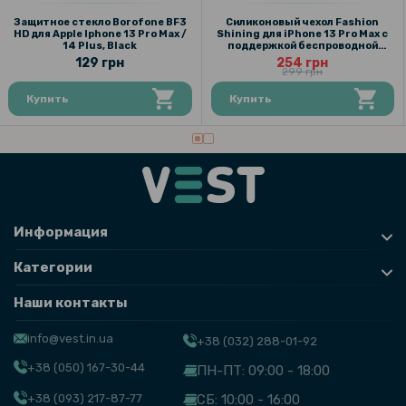
Защитное стекло Borofone BF3
Силиконовый чехол Fashion
HD для Apple Iphone 13 Pro Max /
Shining для iPhone 13 Pro Max с
14 Plus, Black
поддержкой беспроводной
зарядки
129 грн
254 грн
299 грн
Купить
Купить
Информация
Категории
Наши контакты
info@vest.in.ua
+38 (032) 288-01-92
+38 (050) 167-30-44
ПН-ПТ: 09:00 - 18:00
+38 (093) 217-87-77
СБ: 10:00 - 16:00