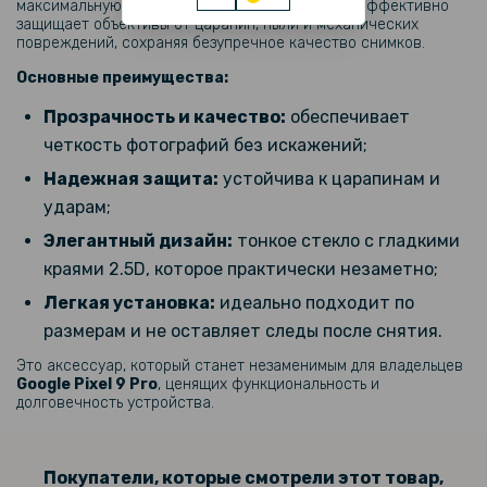
максимальную защиту своего смартфона. Оно эффективно
защищает объективы от царапин, пыли и механических
299 грн
повреждений, сохраняя безупречное качество снимков.
Основные преимущества:
Гидрогелевая пленка iNobi Matte для Google Pixel 9 Pro на заднюю
панель, Матовая
Прозрачность и качество:
обеспечивает
четкость фотографий без искажений;
769 грн
Надежная защита:
устойчива к царапинам и
ударам;
Металлический бампер Protective Frame для Google Pixel 9 Pro
Элегантный дизайн:
тонкое стекло с гладкими
краями 2.5D, которое практически незаметно;
129 грн
Легкая установка:
идеально подходит по
размерам и не оставляет следы после снятия.
Защитное стекло Tempered Glass на заднюю камеру для Google
Pixel 9 Pro, Black
Это аксессуар, который станет незаменимым для владельцев
Google Pixel 9 Pro
, ценящих функциональность и
долговечность устройства.
399 грн
Покупатели, которые смотрели этот товар,
Противоударная гидрогелевая пленка Privacy HD Glossy для