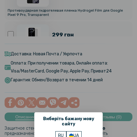
Противоударная гидрогелевая пленка Hydrogel Film для Google
Pixel 9 Pro, Transparent
299 грн
Гидрогелевая пленка iNobi Matte для Google Pixel 9 Pro, Матовая
Доставка: Новая Почта / Укрпочта
Оплата: При получении товара, Онлайн оплата:
399 грн
Visa/MasterCard, Google Pay, Apple Pay, Приват24
Гарантия: Обмен/Возврат в течении 14 дней
Гидрогелевая пленка iNobi Privacy Matte для Google Pixel 9 Pro
(Антишпион)
199 грн
Описание
Характеристики
Отзывы (0)
Виберіть бажану мову
Противоударная гидрогелевая пленка Hydrogel Film для Google
сайту
Pixel 9 Pro на заднюю панель, Transparent
Защитное стекло для камеры
Google Pixel 9 Pro
предназначено для тех, кто стремится обеспечить
RU
UA