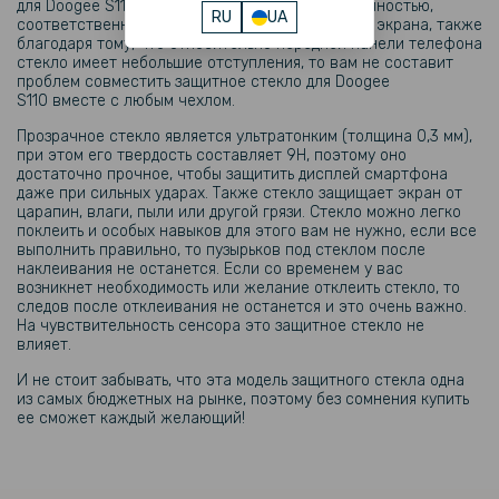
для Doogee S110. Данное стекло прозрачное полностью,
RU
UA
соответственно оно не перекрывать видимость экрана, также
благодаря тому, что относительно передней панели телефона
стекло имеет небольшие отступления, то вам не составит
проблем совместить защитное стекло для Doogee
S110 вместе с любым чехлом.
Прозрачное стекло является ультратонким (толщина 0,3 мм),
при этом его твердость составляет 9H, поэтому оно
достаточно прочное, чтобы защитить дисплей смартфона
даже при сильных ударах. Также стекло защищает экран от
царапин, влаги, пыли или другой грязи. Стекло можно легко
поклеить и особых навыков для этого вам не нужно, если все
выполнить правильно, то пузырьков под стеклом после
наклеивания не останется. Если со временем у вас
возникнет необходимость или желание отклеить стекло, то
следов после отклеивания не останется и это очень важно.
На чувствительность сенсора это защитное стекло не
влияет.
И не стоит забывать, что эта модель защитного стекла одна
из самых бюджетных на рынке, поэтому без сомнения купить
ее сможет каждый желающий!