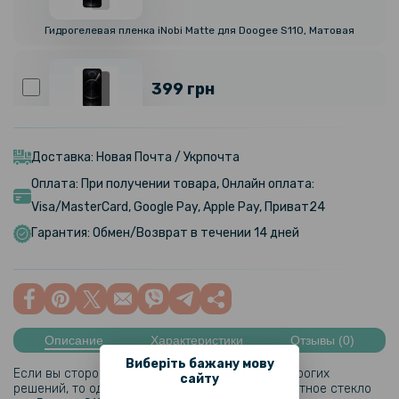
Гидрогелевая пленка iNobi Matte для Doogee S110, Матовая
399 грн
Гидрогелевая пленка iNobi Privacy Matte для Doogee S110
(Антишпион)
Доставка: Новая Почта / Укрпочта
Оплата: При получении товара, Онлайн оплата:
159 грн
Visa/MasterCard, Google Pay, Apple Pay, Приват24
199 грн
Гарантия: Обмен/Возврат в течении 14 дней
Противоударная гидрогелевая пленка Hydrogel Film для Doogee
S110, Transparent
Описание
Характеристики
Отзывы (0)
Виберіть бажану мову
Если вы сторонник простых, практичных и недорогих
сайту
решений, то однозначно вы решите купить защитное стекло