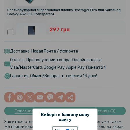
Противоударная гидрогелевая пленка Hydrogel Film для Samsung
Galaxy A33 5G, Transparent
297 грн
349 грн
Чехол-книжка Tayler для Samsung Galaxy A33 5G
Доставка: Новая Почта / Укрпочта
Оплата: При получении товара, Онлайн оплата:
159 грн
Visa/MasterCard, Google Pay, Apple Pay, Приват24
219 грн
Гарантия: Обмен/Возврат в течении 14 дней
Кожаный чехол-книжка Baseus Premium Edge для Xiaomi Mi 11 Ultra
199 грн
Описание
Характеристики
Отзывы (0)
Противоударная гидрогелевая пленка Hydrogel Film для Samsung
Виберіть бажану мову
Galaxy A33 5G на заднюю панель, Transparent
сайту
Защитное стекло на камеру смартфона является уже таким
же привычным аксессуаром, как и защитное стекло на экран.