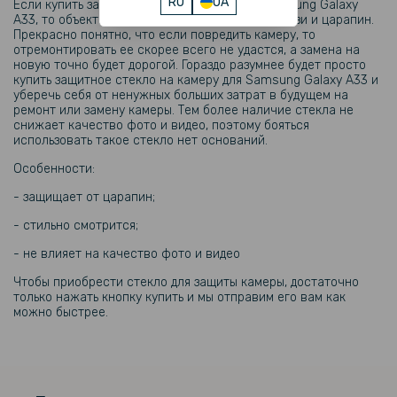
152 грн
RU
UA
Если купить защитное стекло для камеры Samsung Galaxy
A33, то объектив камеры получит защиту от грязи и царапин.
179 грн
Прекрасно понятно, что если повредить камеру, то
отремонтировать ее скорее всего не удастся, а замена на
Матовый чехол накладка Silicone Matted для Samsung Galaxy A33
новую точно будет дорогой. Гораздо разумнее будет просто
5G
купить защитное стекло на камеру для Samsung Galaxy A33 и
уберечь себя от ненужных больших затрат в будущем на
ремонт или замену камеры. Тем более наличие стекла не
99 грн
снижает качество фото и видео, поэтому бояться
159 грн
использовать такое стекло нет оснований.
Защитное стекло Super Full HD Tempered Glass для Samsung
Особенности:
Galaxy A33 5G, Black
- защищает от царапин;
- стильно смотрится;
- не влияет на качество фото и видео
Чтобы приобрести стекло для защиты камеры, достаточно
только нажать кнопку купить и мы отправим его вам как
можно быстрее.