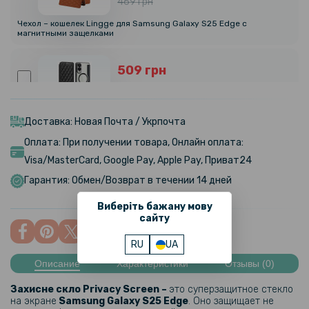
469 грн
Чехол – кошелек Lingge для Samsung Galaxy S25 Edge с
магнитными защелками
509 грн
599 грн
Чехол книга Lingge Glass для Samsung Galaxy S25 Edge с Mag -
кольцом и защитой на камеру
Доставка: Новая Почта / Укрпочта
Оплата: При получении товара, Онлайн оплата:
382 грн
Visa/MasterCard, Google Pay, Apple Pay, Приват24
449 грн
Гарантия: Обмен/Возврат в течении 14 дней
Чехол Color Matte with Metal Stand для Samsung Galaxy S25 Edge с
Виберіть бажану мову
поддержкой беспроводной зарядки и выдвижной подставкой
сайту
552 грн
RU
UA
649 грн
Описание
Характеристики
Отзывы (0)
Чехол Magsafe Magnetic Ring 360 для Samsung Galaxy S25 Edge с
Захисне скло Privacy Screen –
это суперзащитное стекло
кольцом – подставкой
на экране
Samsung Galaxy S25 Edge
​​​. Оно защищает не