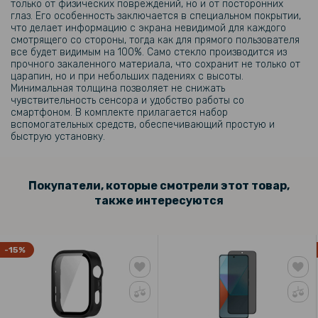
только от физических повреждений, но и от посторонних
глаз. Его особенность заключается в специальном покрытии,
314 грн
что делает информацию с экрана невидимой для каждого
смотрящего со стороны, тогда как для прямого пользователя
369 грн
все будет видимым на 100%. Само стекло производится из
прочного закаленного материала, что сохранит не только от
Чехол Ice Color Frame Magnetic Ring для Samsung Galaxy S25 Edge
с поддержкой беспроводной зарядки
царапин, но и при небольших падениях с высоты.
Минимальная толщина позволяет не снижать
чувствительность сенсора и удобство работы со
407 грн
смартфоном. В комплекте прилагается набор
вспомогательных средств, обеспечивающий простую и
479 грн
быструю установку.
Чехол Armor Matte Kickstand для Samsung Galaxy S25 Edge с
магнитным кольцом и подставкой
Покупатели, которые смотрели этот товар,
также интересуются
509 грн
599 грн
Чехол Omeve Chameleon для Samsung Galaxy S25 Edge с
-15%
поддержкой MagSafe и шнурком
199 грн
249 грн