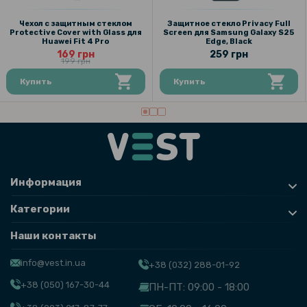
Защитное стекло Full Cover Ultra-Thin 0.25mm для Samsung S25
Edge, Black
Чехол с защитным стеклом
Защитное стекло Privacy Full
Protective Cover with Glass для
Screen для Samsung Galaxy S25
Huawei Fit 4 Pro
Edge, Black
169 грн
259 грн
169 грн
199 грн
199 грн
Купить
Купить
Чехол Polished Carbon для Samsung Galaxy S25 Edge
101 грн
119 грн
Защитная рамка со стеклом на заднюю камеру Tempered Glass
Информация
для Samsung Galaxy S25 Edge, Black
Категории
Наши контакты
info@vest.in.ua
+38 (032) 288-01-92
+38 (050) 167-30-44
ПН-ПТ: 09:00 - 18:00