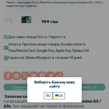
Чехол - накладка Ricco Phantom Shield для Xiaomi Redmi A3 / A3x с
защитой при падении
199 грн
Противоударная гидрогелевая пленка Hydrogel Film для Xiaomi
Redmi A3, Transparent
Доставка: Новая Почта / Укрпочта
Оплата: При получении товара, Онлайн оплата:
Visa/MasterCard, Google Pay, Apple Pay, Приват24
299 грн
Гарантия: Обмен/Возврат в течении 14 дней
Гидрогелевая пленка iNobi Matte для Xiaomi Redmi A3, Матовая
399 грн
Виберіть бажану мову
сайту
Описание
Характеристики
Отзывы (0)
Гидрогелевая пленка iNobi Privacy Matte для Xiaomi Redmi A3
(Антишпион)
RU
UA
Захисне скло Privacy Full Screen
– это
суперзащитное стекло на экране
Xiaomi Redmi A3 /
A3x
. Оно защищает не только от физических