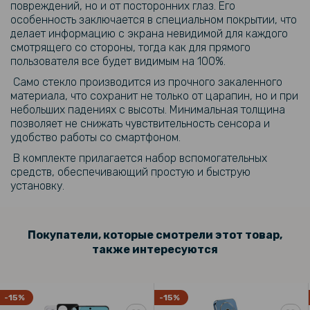
199 грн
повреждений, но и от посторонних глаз. Его
особенность заключается в специальном покрытии, что
делает информацию с экрана невидимой для каждого
Противоударная гидрогелевая пленка Hydrogel Film для Xiaomi
смотрящего со стороны, тогда как для прямого
Redmi A3 на заднюю панель, Transparent
пользователя все будет видимым на 100%.
Само стекло производится из прочного закаленного
299 грн
материала, что сохранит не только от царапин, но и при
небольших падениях с высоты. Минимальная толщина
позволяет не снижать чувствительность сенсора и
Гидрогелевая пленка iNobi Matte для Xiaomi Redmi A3 на заднюю
панель, Матовая
удобство работы со смартфоном.
В комплекте прилагается набор вспомогательных
280 грн
средств, обеспечивающий простую и быструю
установку.
329 грн
Чехол - накладка TPU Color Matte Ring для Xiaomi Redmi A3 / A3x
Покупатели, которые смотрели этот товар,
также интересуются
279 грн
Кожаный чехол - накладка Fanoya для Xiaomi Redmi A3 / A3x
-15%
-15%