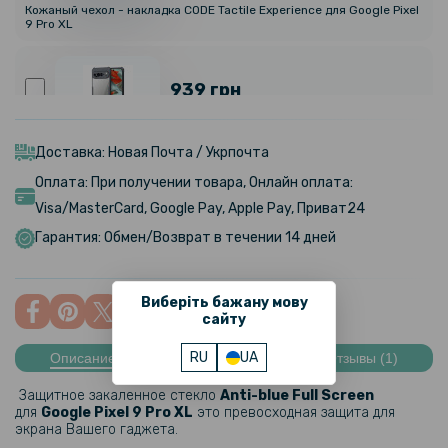
Кожаный чехол - накладка CODE Tactile Experience для Google Pixel
9 Pro XL
939 грн
Противоударный чехол XUNDD для Google Pixel 9 Pro XL, Black
Доставка: Новая Почта / Укрпочта
Оплата: При получении товара, Онлайн оплата:
569 грн
Visa/MasterCard, Google Pay, Apple Pay, Приват24
669 грн
Гарантия: Обмен/Возврат в течении 14 дней
Чехол-накладка Nillkin Cam Shield Pro для Google Pixel 9 Pro XL
Виберіть бажану мову
449 грн
сайту
RU
UA
Описание
Характеристики
Отзывы (1)
Чехол накладка Clear Case Magnetic Ring для Google Pixel 9 Pro XL
Защитное закаленное стекло
Anti-blue Full Screen
для
Google Pixel 9 Pro XL
это превосходная защита для
999 грн
экрана Вашего гаджета.