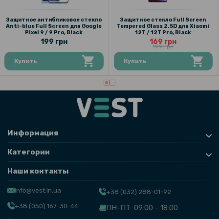
299 грн
Защитное антибликовое стекло
Защитное стекло Full Screen
Гидрогелевая пленка iNobi Matte для Google Pixel 9 Pro XL на
Anti-blue Full Screen для Google
Tempered Glass 2.5D для Xiaomi
заднюю панель, Матовая
Pixel 9 / 9 Pro, Black
12T / 12T Pro, Black
199 грн
169 грн
199 грн
119 грн
Купить
Купить
149 грн
Защитное стекло Tempered Glass на заднюю камеру для Google
Pixel 9 Pro XL, Black
101 грн
Информация
119 грн
Защитное стекло Tempered Glass 3D на камеру для Google Pixel 9
Категории
Pro XL
Наши контакты
169 грн
info@vest.in.ua
+38 (032) 288-01-92
199 грн
+38 (050) 167-30-44
ПН-ПТ: 09:00 - 18:00
Защитное стекло Full Screen Tempered Glass 2.5D для Google Pixel
9 Pro XL, Black