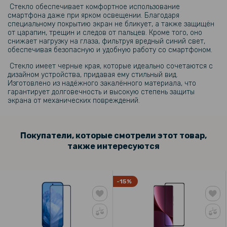
Стекло обеспечивает комфортное использование
Чехол накладка Metal Glass для Google Pixel 9 Pro XL с
смартфона даже при ярком освещении. Благодаря
металлическим кольцом и дополнительной защитой на камеру
специальному покрытию экран не бликует, а также защищён
от царапин, трещин и следов от пальцев. Кроме того, оно
снижает нагрузку на глаза, фильтруя вредный синий свет,
обеспечивая безопасную и удобную работу со смартфоном.
749 грн
Стекло имеет черные края, которые идеально сочетаются с
дизайном устройства, придавая ему стильный вид.
Противоударный чехол накладка Metal Glass для Google Pixel 9 Pro
Изготовлено из надёжного закалённого материала, что
XL
гарантирует долговечность и высокую степень защиты
экрана от механических повреждений.
730 грн
859 грн
Покупатели, которые смотрели этот товар,
Металлический бампер Protective Frame для Google Pixel 9 Pro XL
также интересуются
305 грн
359 грн
-15%
Чехол - накладка Omeve Glass Ring для Google Pixel 9 Pro XL