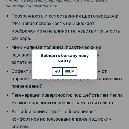
Помимо функции конфиденциальности, пленка имеет
следующие преимущества:
Прозрачность и естественная цветопередача:
глянцевая поверхность не искажает
изображение и не влияет на чувствительность
сенсора.
Минимальная толщина: практически не
ощущается под пальцами и смотрится
Виберіть бажану мову
сайту
эстетично.
Эффективная защита: сохраняет экран от
RU
UA
царапин, мелких порезов и других механических
повреждений.
Регенерация поверхности: под действием тепла
мелкие царапины исчезают самостоятельно.
Антибликовый эффект: обеспечивает
комфортное использование даже под ярким
светом.