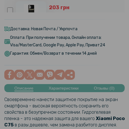
203 грн
239 грн
Чехол-накладка Epik Delicate для Xiaomi Poco F5 / Redmi Note 12
Turbo
Доставка: Новая Почта / Укрпочта
Оплата: При получении товара, Онлайн оплата:
254 грн
Visa/MasterCard, Google Pay, Apple Pay, Приват24
299 грн
Гарантия: Обмен/Возврат в течении 14 дней
Кожаный чехол - накладка X&E для Xiaomi Poco F5 / Redmi Note 12
Turbo с металлической вставкой
169 грн
279 грн
Описание
Характеристики
Отзывы (0)
Чехол накладка New Textile Leather Cаse для Xiaomi Poco F5 /
Своевременно нанести защитное покрытие на экран
Redmi Note 12 Turbo
смартфона - высокая вероятность сохранить его
свойства в безупречном состоянии. Гидрогелевая
пленка - это надежная защита для вашего
Xiaomi
Poco
549 грн
C75​
в разы дешевле, чем замена разбитого дисплея.