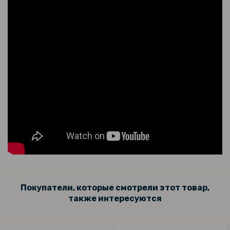
359 грн
Чехол накладка Omeve Magnetic Ring для Motorola Edge 40
299 грн
Кожаный чехол - накладка X&E для Xiaomi Redmi 14C / Poco C75 с
металлической вставкой
297 грн
349 грн
Чехол - накладка TPU Color Matte Ring для Xiaomi Redmi 14C / Poco
C75
129 грн
Покупатели, которые смотрели этот товар,
также интересуются
199 грн
Чехол - накладка Polished Carbon для Xiaomi Poco F6 5G / Redmi
Turbo 3 5G