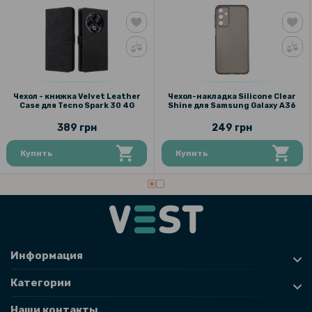
169 грн
199 грн
Защитное стекло Full Screen Tempered Glass для Xiaomi Poco F6
5G / Redmi Turbo 3 5G, Black
Чехол - книжка Velvet Leather
Чехол-накладка Silicone Clear
Case для Tecno Spark 30 4G
Shine для Samsung Galaxy A36
159 грн
389 грн
249 грн
199 грн
Купить
Купить
Кожаный чехол - книжка для Xiaomi Redmi 14C / Poco C75
Информация
Категории
Наши контакты