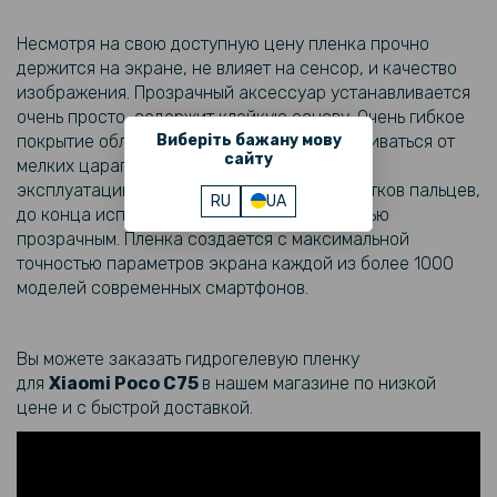
Противоударный чехол накладка XUNDD для Xiaomi Poco F6 5G /
Redmi Turbo 3 5G, Black
Несмотря на свою доступную цену пленка прочно
держится на экране, не влияет на сенсор, и качество
424 грн
изображения. Прозрачный аксессуар устанавливается
очень просто, содержит клейкую основу. Очень гибкое
499 грн
Виберіть бажану мову
покрытие обладает способностью разглаживаться от
Матовый чехол - накладка Magsafe TPU+PC для Xiaomi Poco F6 /
сайту
мелких царапин, что увеличивает его срок
Redmi Turbo 3
эксплуатации. Снижает количество отпечатков пальцев,
RU
UA
до конца использования остается полностью
254 грн
прозрачным. Пленка создается с максимальной
299 грн
точностью параметров экрана каждой из более 1000
моделей современных смартфонов.
Чехол - накладка Cooling Armor No Frame для Xiaomi Poco F6 5G /
Redmi Turbo 3 5G с магнитным кольцом, Black
Вы можете заказать гидрогелевую пленку
299 грн
для
Xiaomi
Poco C75
​
в нашем магазине по низкой
цене и с быстрой доставкой.
Гидрогелевая пленка iNobi Matte для Motorola Edge 40, Матовая
305 грн