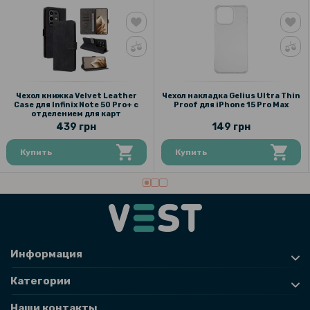
161 грн
189 грн
Закаленное защитное стекло Full Screen Tempered Glass для
Xiaomi 13T / 13T Pro, Black
119 грн
Чехол книжка Velvet Leather
Чехол накладка Gelius Ultra Thin
Case для Infinix Note 50 Pro+ с
Proof для iPhone 15 Pro Max
149 грн
отделением для карт
439 грн
149 грн
Защитное стекло Tempered Glass 0.3mm для Xiaomi 13T / 13T Pro,
Transparent
Купить
Купить
169 грн
199 грн
Чехол накладка Silicone Adds 6D для Xiaomi 13T / 13T Pro / K60
Ultra
Информация
169 грн
Категории
199 грн
Наши контакты