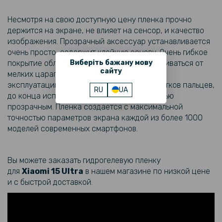
Pro, Black
Несмотря на свою доступную цену пленка прочно
держится на экране, не влияет на сенсор, и качество
299 грн
изображения. Прозрачный аксессуар устанавливается
очень просто, содержит клейкую основу. Очень гибкое
Защитное стекло Privacy Screen для Xiaomi 14T / 14T Pro, Black
Виберіть бажану мову
покрытие обладает способностью разглаживаться от
сайту
мелких царапин, что увеличивает его срок
эксплуатации. Снижает количество отпечатков пальцев,
399 грн
RU
UA
до конца использования остается полностью
прозрачным. Пленка создается с максимальной
Противоударная гидрогелевая пленка Privacy HD Glossy для
точностью параметров экрана каждой из более 1000
Xiaomi 15 Ultra (Антишпион, глянцевая)
моделей современных смартфонов.
299 грн
Вы можете заказать гидрогелевую пленку
для
Xiaomi
15 Ultra
в нашем магазине по низкой цене
Кожаный чехол - накладка X&E для Xiaomi 15 Ultra с
металлической вставкой
и с быстрой доставкой.
747 грн
879 грн