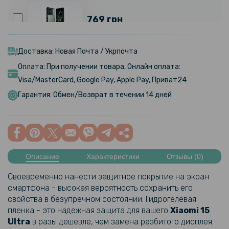
769 грн
Противоударный чехол XUNDD для Xiaomi 13T / 13T Pro, Black
Доставка: Новая Почта / Укрпочта
Оплата: При получении товара, Онлайн оплата:
649 грн
Visa/MasterCard, Google Pay, Apple Pay, Приват24
Гарантия: Обмен/Возврат в течении 14 дней
Чехол-накладка Nillkin Cam Shield Pro для Xiaomi 13T / 13T Pro
237 грн
279 грн
Описание
Характеристики
Отзывы (0)
Чехол-накладка Armored Case Sota для Xiaomi 13T / 13T Pro / K60
Ultra​
Своевременно нанести защитное покрытие на экран
смартфона - высокая вероятность сохранить его
254 грн
свойства в безупречном состоянии. Гидрогелевая
299 грн
пленка - это надежная защита для вашего
Xiaomi
15
Ultra
в разы дешевле, чем замена разбитого дисплея.
Защитное стекло Full Screen Tempered Glass для Xiaomi 14T / 14T