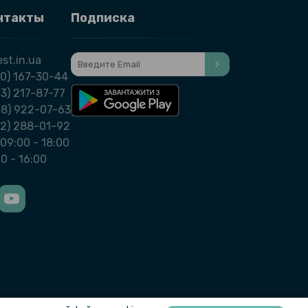
нтакты
Подписка
st.in.ua
0) 167-30-44
3) 217-87-77
98) 922-07-63
32) 288-01-92
09:00 - 18:00
00 - 16:00