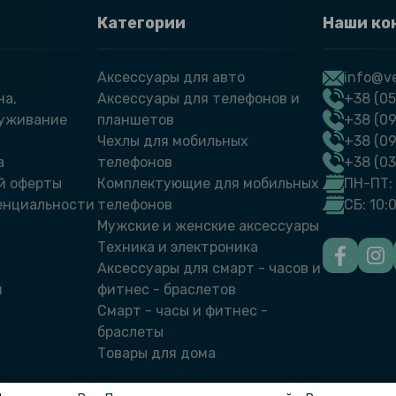
Категории
Наши ко
Аксессуары для авто
info@ve
на,
Аксессуары для телефонов и
+38 (05
луживание
планшетов
+38 (09
Чехлы для мобильных
+38 (0
а
телефонов
+38 (0
й оферты
Комплектующие для мобильных
ПН-ПТ: 
енциальности
телефонов
СБ: 10:
Мужские и женские аксессуары
Техника и электроника
Аксессуары для смарт - часов и
й
фитнес - браслетов
Смарт - часы и фитнес -
браслеты
Товары для дома