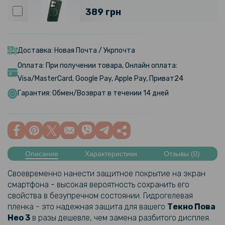
389 грн
Чехол Velvet Magnetic Ring Case для Oppo Reno 13 5G
Доставка: Новая Почта / Укрпочта
259 грн
Оплата: При получении товара, Онлайн оплата:
349 грн
Visa/MasterCard, Google Pay, Apple Pay, Приват24
Чехол Velvet Magnetic Ring Case для Realme 13+
Гарантия: Обмен/Возврат в течении 14 дней
99 грн
179 грн
Прозрачный силиконовый чехол для Tecno Pova 3
Описание
Характеристики
Отзывы (0)
Своевременно нанести защитное покрытие на экран
152 грн
смартфона - высокая вероятность сохранить его
179 грн
свойства в безупречном состоянии. Гидрогелевая
Матовый чехол накладка Silicone Matted для Tecno Pop 7 / Pop 7 Pro
пленка - это надежная защита для вашего
Текно Пова
Нео 3
в разы дешевле, чем замена разбитого дисплея.