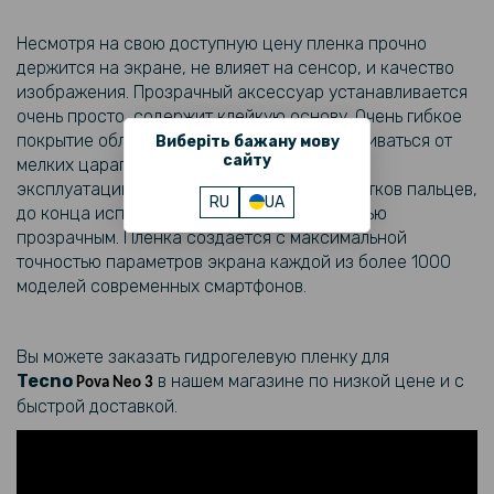
135 грн
Несмотря на свою доступную цену пленка прочно
159 грн
держится на экране, не влияет на сенсор, и качество
Матовый чехол накладка TPU для Tecno Pova Neo 3, Black
изображения. Прозрачный аксессуар устанавливается
очень просто, содержит клейкую основу. Очень гибкое
152 грн
покрытие обладает способностью разглаживаться от
Виберіть бажану мову
сайту
мелких царапин, что увеличивает его срок
179 грн
эксплуатации. Снижает количество отпечатков пальцев,
RU
UA
Прозрачный силиконовый чехол для Tecno Pova Neo 3
до конца использования остается полностью
прозрачным. Пленка создается с максимальной
127 грн
точностью параметров экрана каждой из более 1000
моделей современных смартфонов.
159 грн
Закаленное защитное стекло Full Screen Tempered Glass для
Tecno Pova Neo 3, Black
Вы можете заказать гидрогелевую пленку для
Tecno
в нашем магазине по низкой цене и с
Pova Neo 3
127 грн
быстрой доставкой.
149 грн
Защитное стекло 2.5D 0.3mm Tempered Glass для Tecno Pova Neo
3, Transparent