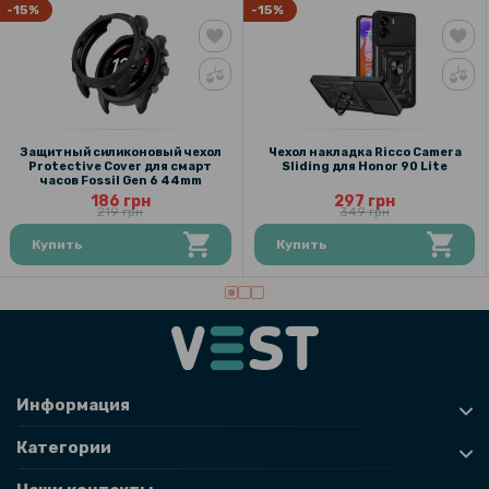
-15%
-15%
Защитный силиконовый чехол
Чехол накладка Ricco Camera
Protective Cover для смарт
Sliding для Honor 90 Lite
часов Fossil Gen 6 44mm
186 грн
297 грн
219 грн
349 грн
Купить
Купить
Информация
Категории