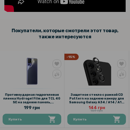
Покупатели, которые смотрели этот товар,
также интересуются
-15%
Противоударная гидрогелевая
Защитное стекло с рамкой CD
пленка Hydrogel Film для TCL 40
Pattern на заднюю камеру для
SE на заднюю панель,
Samsung Galaxy A34 / A14 / A14
Transparent
5G
199 грн
144 грн
169 грн
Купить
Купить