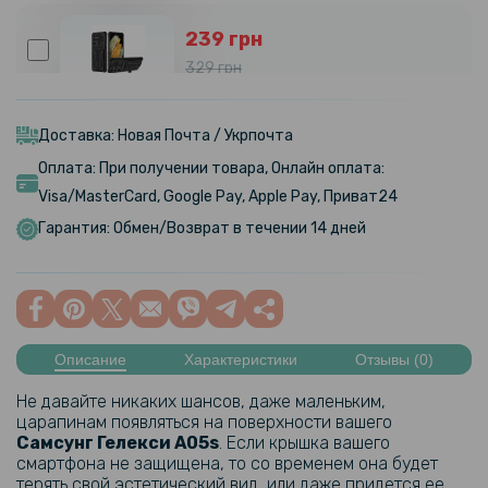
239 грн
329 грн
Чехол-накладка Armor Case with Card Slot для Samsung Galaxy
S23 Ultra
Доставка: Новая Почта / Укрпочта
Оплата: При получении товара, Онлайн оплата:
849 грн
Visa/MasterCard, Google Pay, Apple Pay, Приват24
999 грн
Гарантия: Обмен/Возврат в течении 14 дней
Чехол-кошелек CaseMe Retro Leather для Samsung Galaxy S23
Ultra
469 грн
Описание
Характеристики
Отзывы (0)
Чехол GKK Leather Soft Shell для Samsung S23 Ultra
Не давайте никаких шансов, даже маленьким,
царапинам появляться на поверхности вашего
149 грн
Самсунг Гелекси
A05s​
. Если крышка вашего
смартфона не защищена, то со временем она будет
239 грн
терять свой эстетический вид, или даже придется ее