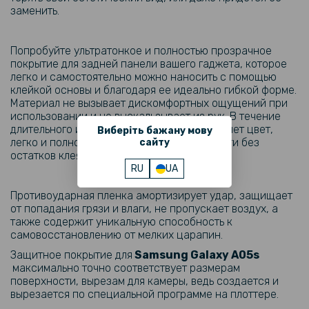
Чехол накладка New Textile leather саse для Samsung Galaxy A54
заменить.
169 грн
Попробуйте ультратонкое и полностью прозрачное
269 грн
покрытие для задней панели вашего гаджета, которое
легко и самостоятельно можно наносить с помощью
Чехол Auto Focus Ultimate Experience для Samsung Galaxy A05s
клейкой основы и благодаря ее идеально гибкой форме.
Материал не вызывает дискомфортных ощущений при
использовании и не выскальзывает из рук. В течение
280 грн
длительного использования пленка не меняет цвет,
Виберіть бажану мову
329 грн
легко и полностью снимается с поверхности без
сайту
остатков клея.
Чехол накладка Ricco Camera Sliding для Samsung Galaxy A05s
RU
UA
Противоударная пленка амортизирует удар, защищает
297 грн
от попадания грязи и влаги, не пропускает воздух, а
349 грн
также содержит уникальную способность к
самовосстановлению от мелких царапин.
Чехол книжка Epik Tayler для Samsung Galaxy A05s
Защитное покрытие для
Samsung Galaxy
A05s​
максимально точно соответствует размерам
239 грн
поверхности, вырезам для камеры, ведь создается и
вырезается по специальной программе на плоттере.
299 грн