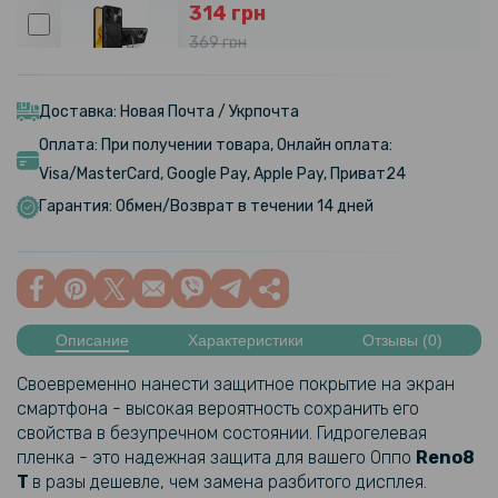
314 грн
369 грн
Чехол-накладка Omeve Magnetic Ring для Oppo Reno8 T 4G
Доставка: Новая Почта / Укрпочта
246 грн
Оплата: При получении товара, Онлайн оплата:
289 грн
Visa/MasterCard, Google Pay, Apple Pay, Приват24
Кожаный чехол - накладка CODE Tactile Experience для Oppo Reno8
Гарантия: Обмен/Возврат в течении 14 дней
T 4G
254 грн
299 грн
Описание
Характеристики
Отзывы (0)
Чехол накладка Ricco Camera Sliding для Oppo Reno8 T 4G
Своевременно нанести защитное покрытие на экран
89 грн
смартфона - высокая вероятность сохранить его
свойства в безупречном состоянии. Гидрогелевая
119 грн
пленка - это надежная защита для вашего Оппо
Reno8
Защитное стекло Tempered Glass 0.3mm для Oppo A57s / A57 / A77
T
в разы дешевле, чем замена разбитого дисплея.
Transparent