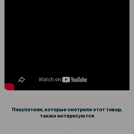
Противоударная гидрогелевая пленка Hydrogel Film для Doogee
S100, Transparent
169 грн
199 грн
Закаленное защитное стекло Full Screen Tempered Glass для Oppo
A58 4G, Black
Покупатели, которые смотрели этот товар,
также интересуются