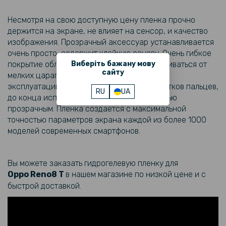
119 грн
Несмотря на свою доступную цену пленка прочно
держится на экране, не влияет на сенсор, и качество
199 грн
изображения. Прозрачный аксессуар устанавливается
Чехол-накладка Carbon для Oppo A57s
очень просто, содержит клейкую основу. Очень гибкое
покрытие обладает способностью разглаживаться от
Виберіть бажану мову
сайту
мелких царапин, что увеличивает его срок
169 грн
эксплуатации. Снижает количество отпечатков пальцев,
199 грн
RU
UA
до конца использования остается полностью
Закаленное защитное стекло Full Screen 3D Tempered Glass для
прозрачным. Пленка создается с максимальной
Oppo Reno8 T 5G, Black
точностью параметров экрана каждой из более 1000
моделей современных смартфонов.
159 грн
199 грн
Вы можете заказать гидрогелевую пленку для
Противоударная гидрогелевая пленка Hydrogel Film для Asus ROG
Oppo
Reno8 T
в нашем магазине по низкой цене и с
Phone 7, Transparent
быстрой доставкой.
159 грн
199 грн