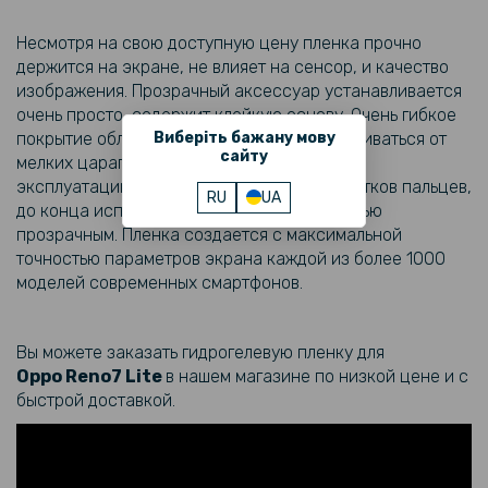
Несмотря на свою доступную цену пленка прочно
держится на экране, не влияет на сенсор, и качество
изображения. Прозрачный аксессуар устанавливается
очень просто, содержит клейкую основу. Очень гибкое
Виберіть бажану мову
покрытие обладает способностью разглаживаться от
сайту
мелких царапин, что увеличивает его срок
эксплуатации. Снижает количество отпечатков пальцев,
RU
UA
до конца использования остается полностью
прозрачным. Пленка создается с максимальной
точностью параметров экрана каждой из более 1000
моделей современных смартфонов.
Вы можете заказать гидрогелевую пленку для
Oppo
Reno7 Lite
в нашем магазине по низкой цене и с
быстрой доставкой.