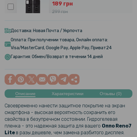
189 грн
299 грн
Чехол накладка Ricco Camera Sliding для Oppo A57 4G / A57S
Доставка: Новая Почта / Укрпочта
89 грн
Оплата: При получении товара, Онлайн оплата:
119 грн
Visa/MasterCard, Google Pay, Apple Pay, Приват24
Защитное стекло Tempered Glass 0.3mm для Oppo A57s / A57 / A77
Гарантия: Обмен/Возврат в течении 14 дней
Transparent
119 грн
199 грн
Описание
Характеристики
Отзывы (0)
Чехол-накладка Carbon для Oppo A57s
Своевременно нанести защитное покрытие на экран
смартфона - высокая вероятность сохранить его
свойства в безупречном состоянии. Гидрогелевая
пленка - это надежная защита для вашего
Оппо
Reno7
Lite
в разы дешевле, чем замена разбитого дисплея.