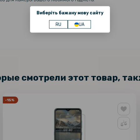
Виберіть бажану мову сайту
RU
UA
орые смотрели этот товар, та
-15%