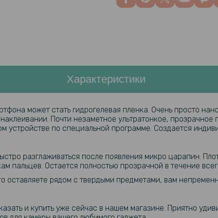
Характеристики
тфона может стать гидрогелевая пленка. Очень просто нан
 наклеивании. Почти незаметное ультратонкое, прозрачное 
ном устройстве по специальной программе. Создается индив
быстро разглаживаться после появления микро царапин. Пло
кам пальцев. Остается полностью прозрачной в течение всег
сто оставляете рядом с твердыми предметами, вам непреме
азать и купить уже сейчас в нашем магазине. Приятно удивит
в для камеры вашего любимого гаджета.