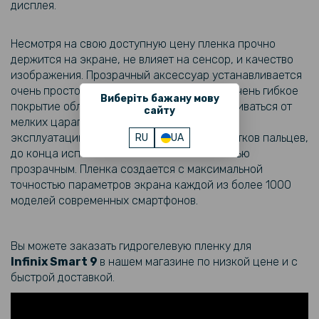
дисплея.
246 грн
289 грн
Несмотря на свою доступную цену пленка прочно
держится на экране, не влияет на сенсор, и качество
Кожаный чехол - накладка CODE Tactile Experience для Infinix Hot
50i 4G / Smart 9
изображения. Прозрачный аксессуар устанавливается
очень просто, содержит клейкую основу. Очень гибкое
Виберіть бажану мову
покрытие обладает способностью разглаживаться от
169 грн
сайту
мелких царапин, что увеличивает его срок
199 грн
эксплуатации. Снижает количество отпечатков пальцев,
RU
UA
Защитное стекло Tempered Glass 0.3mm для Infinix GT 20 Pro 5G
до конца использования остается полностью
прозрачным. Пленка создается с максимальной
точностью параметров экрана каждой из более 1000
110 грн
моделей современных смартфонов.
129 грн
Защитное стекло Tempered Glass для Infinix Smart 9 на заднюю
камеру, Transparent
Вы можете заказать гидрогелевую пленку для
Infinix
Smart 9
в нашем магазине по низкой цене и с
135 грн
быстрой доставкой.
169 грн