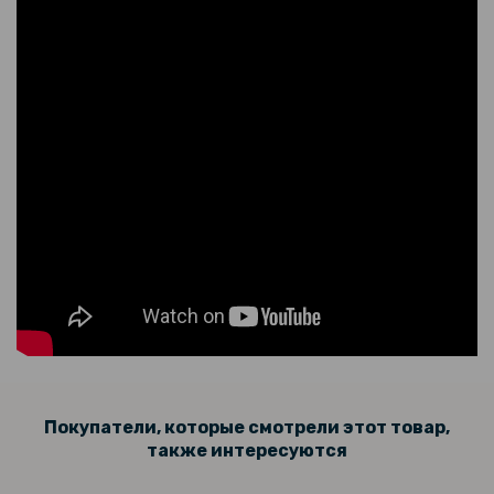
Защитное стекло с рамкой CD Pattern для Infinix Smart 9​​ на
заднюю камеру
Покупатели, которые смотрели этот товар,
также интересуются