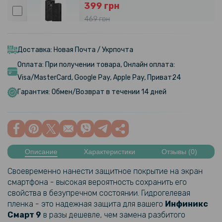
399 грн
469 грн
Чехол книжка Epik iFace Retro Leather для Infinix GT 20 Pro 5G
Доставка: Новая Почта / Укрпочта
Оплата: При получении товара, Онлайн оплата:
699 грн
Visa/MasterCard, Google Pay, Apple Pay, Приват24
Противоударный чехол XUNDD для Infinix GT 20 Pro 5G, Black
Гарантия: Обмен/Возврат в течении 14 дней
331 грн
389 грн
Чехол книжка Velvet Leather Case для Infinix GT 20 Pro 5G
Описание
Характеристики
Отзывы (0)
Своевременно нанести защитное покрытие на экран
329 грн
смартфона - высокая вероятность сохранить его
свойства в безупречном состоянии. Гидрогелевая
Чехол - накладка Acryl Cooling Armor для Infinix GT 20 Pro 5G с
пленка - это надежная защита для вашего
Инфиникс
магнитной пластиной, Black
Смарт 9
в разы дешевле, чем замена разбитого