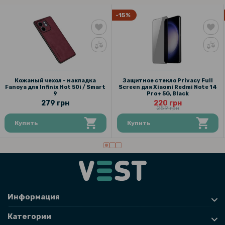
-15%
Кожаный чехол - накладка
Защитное стекло Privacy Full
Fanoya для Infinix Hot 50i / Smart
Screen для Xiaomi Redmi Note 14
9
Pro+ 5G, Black
279 грн
220 грн
259 грн
Купить
Купить
Информация
Категории