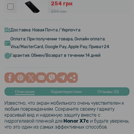
254 грн
299 грн
Кожаный чехол - накладка CODE Tactile Experience для Honor Magic
5 Lite / X9A
Доставка: Новая Почта / Укрпочта
Оплата: При получении товара, Онлайн оплата:
239 грн
Visa/MasterCard, Google Pay, Apple Pay, Приват24
299 грн
Гарантия: Обмен/Возврат в течении 14 дней
Кожаный чехол - накладка Leather Hybrid Case для Sony Xperia 5 V
с металлической вставкой
Описание
Характеристики
Отзывы (0)
Известно, что экран мобильного очень чувствителен к
любым повреждениям. Сохраните своему гаджету
красивый вид и надежную защиту вместе с
гидрогелевой пленкой для
Honor X7c
и будьте уверены,
что это один из самых эффективных способов.