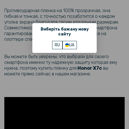
Противоударная пленка на 100% прозрачная, она
гибкая и тонкая, с точностью позаботится о каждом
уголке экрана благодаря своим идеальным размерам.
Совместимость пленки с моделью вашего смартфона
Виберіть бажану мову
гарантирована, поскольку она производится на
сайту
плоттере специально для
Хонор
X7c
.
RU
UA
Вы можете быть уверены, что выбрали для своего
смартфона именно ту надежную защиту которая ему
нужна, поэтому купить пленку для
Honor X7c
вы
можете прямо сейчас в нашем магазине.