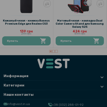
Кожаный чехол - книжка Baseus
Матовый чехол - накладка Dual
Premium Edge для Realme C53
Color Camera Stand для Samsung
Galaxy S25
139 грн
424 грн
219 грн
499 грн
Купить
Купить
Информация
Категории
Наши контакты
info@vest.in.ua
+38 (032) 288-01-92