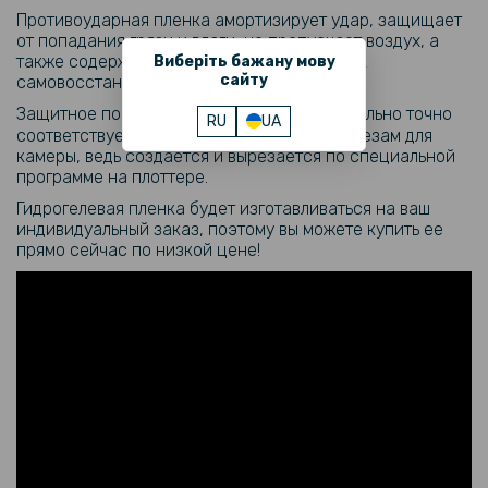
Противоударная пленка амортизирует удар, защищает
от попадания грязи и влаги, не пропускает воздух, а
также содержит уникальную способность к
Виберіть бажану мову
сайту
самовосстановлению от мелких царапин.
Защитное покрытие для
максимально точно
Fairphone 4
RU
UA
соответствует размерам поверхности, вырезам для
камеры, ведь создается и вырезается по специальной
программе на плоттере.
Гидрогелевая пленка будет изготавливаться на ваш
индивидуальный заказ, поэтому вы можете купить ее
прямо сейчас по низкой цене!