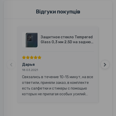
Відгуки покупців
Защитное стекло Tempered
Glass 0,3 мм 2.5D на заднюю
камеру для Samsung Galaxy
M51, Transparent
Дарья
Анич
18.03.2021
06.03.2
Связались в течение 10-15 минут, на все
Плівка
ответили, приняли заказ, в комплекте
склом ї
есть салфетки и стикеры с помощью
обличч
которых не прилагая особых усилий
замовл
можно наклеить стекло самостоятельно
Менед
Молодц