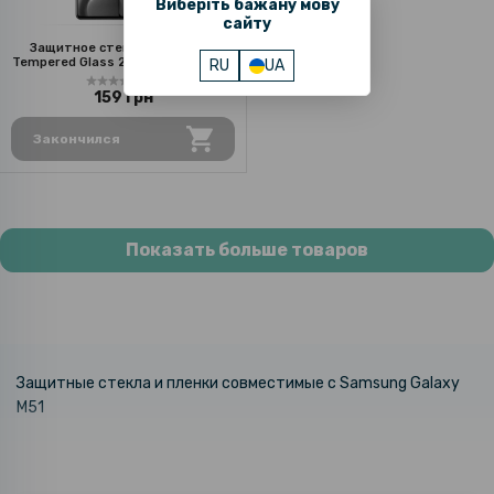
Виберіть бажану мову
сайту
Защитное стекло Full Screen
Tempered Glass 2.5D для Samsung
RU
UA
Galaxy M51, Black
1
159 грн
Закончился
Показать больше товаров
Защитные стекла и пленки совместимые с Samsung Galaxy
M51