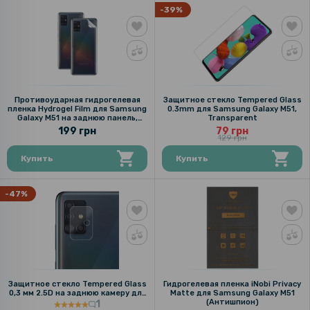
-39%
Противоударная гидрогелевая
Защитное стекло Tempered Glass
пленка Hydrogel Film для Samsung
0.3mm для Samsung Galaxy M51,
Galaxy M51 на заднюю панель,
Transparent
Transparent
199 грн
79 грн
129 грн
Купить
Купить
-47%
Защитное стекло Tempered Glass
Гидрогелевая пленка iNobi Privacy
0,3 мм 2.5D на заднюю камеру для
Matte для Samsung Galaxy M51
Samsung Galaxy M51, Transparent
(Антишпион)
1