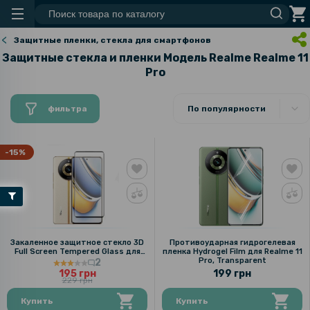
Защитные пленки, стекла для смартфонов
Защитные стекла и пленки Модель Realme Realme 11
Pro
фильтра
По популярности
-15%
Закаленное защитное стекло 3D
Противоударная гидрогелевая
Full Screen Tempered Glass для
пленка Hydrogel Film для Realme 11
Realme 11 Pro / 11 Pro Plus, Black
Pro, Transparent
2
195 грн
199 грн
229 грн
Купить
Купить