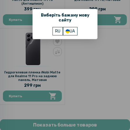
(Антишпион)
399 грн
299 грн
Виберіть бажану мову
Купить
сайту
Купить
RU
UA
Гидрогелевая пленка iNobi Matte
для Realme 11 Pro на заднюю
панель, Матовая
299 грн
Купить
Показать больше товаров