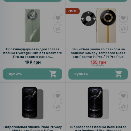
-15%
Противоударная гидрогелевая
Защитная рамка со стеклом на
пленка Hydrogel Film для Realme 11
заднюю камеру Tempered Glass
Pro на заднюю панель,
для Realme 11 Pro / 11 Pro Plus
Transparent
199 грн
135 грн
159 грн
Купить
Купить
Гидрогелевая пленка iNobi Privacy
Гидрогелевая пленка iNobi Matte
Matte для Realme 11 Pro
для Realme 11 Pro, Матовая