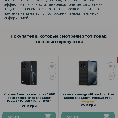
Конечно рекомендуем купить гидрогелевую пленку с
263 грн
эффектом приватности, ведь здесь сочетается отличная
защита экрана смартфона, а также можно реализовать свое
329 грн
желание не делиться с посторонними людьми личной
информацией.
Чехол Auto Focus Ultimate Experience для Xiaomi Poco X6 Pro 5G /
Redmi K70E
110 грн
Покупатели, которые смотрели этот товар,
также интересуются
129 грн
Защитное стекло Tempered Glass 0,3mm 2.5D для Xiaomi Poco X6
Pro на заднюю камеру, Transparent
Кожаный чехол - накладка CODE
Чехол - накладка Ricco Phantom
Tactile Experience для Xiaomi
Shield для Xiaomi Poco X6 Pro /
Poco X6 Pro 5G / Redmi K70E
Redmi K70E с защитой при
299 грн
падении
289 грн
Купить
Купить