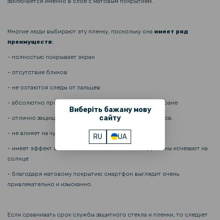
заключается именно в слое с матовым покрытием.
Многие люди выбирают эту пленку, поскольку она
имеет ряд
преимуществ
:
- полностью покрывает экран
- отсутствие бликов
- не остаются следы от пальцев
- абсолютно прозрачная и практически не видна на экране
Виберіть бажану мову
сайту
- отлично защищает от повреждений, царапин и порезов.
- не влияет на чувствительность
RU
UA
- имеет эффект самовосстановления – мелкие царапины исчезают на
солнце
- благодаря матовому покрытию смартфон выглядит очень
привлекательно и изысканно.
Если сравнивать срок службы защитного стекла и пленки, то следует