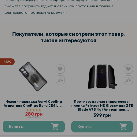
сможете сохранить гаджет в отличном состоянии в течение
длительного промежутка времени.
Покупатели, которые смотрели этот товар,
также интересуются
-15%
Чехол - накладка Acryl Cooling
Противоударная гидрогелевая
Armor для OnePlus Nord CE4 Lite
пленка Privacy HD Glossy для ZTE
с металлической пластиной,
Blade A75 4g (Антишпион,
280 грн
Black
глянцевая)
399 грн
329 грн
Купить
Купить