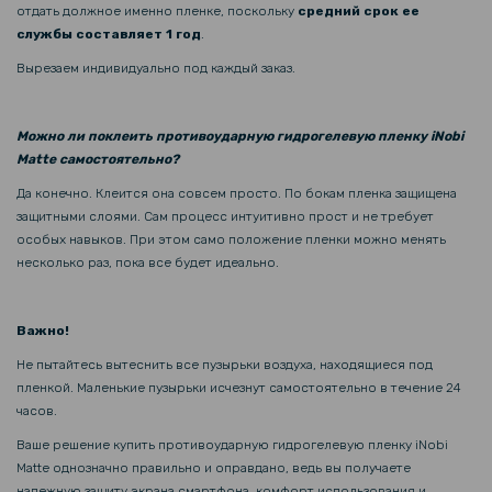
отдать должное именно пленке, поскольку
средний срок ее
службы составляет 1 год
.
Вырезаем индивидуально под каждый заказ.
Можно ли поклеить противоударную гидрогелевую пленку iNobi
Matte самостоятельно?
Да конечно. Клеится она совсем просто. По бокам пленка защищена
защитными слоями. Сам процесс интуитивно прост и не требует
особых навыков. При этом само положение пленки можно менять
несколько раз, пока все будет идеально.
Важно!
Не пытайтесь вытеснить все пузырьки воздуха, находящиеся под
пленкой. Маленькие пузырьки исчезнут самостоятельно в течение 24
часов.
Ваше решение купить противоударную гидрогелевую пленку iNobi
Matte однозначно правильно и оправдано, ведь вы получаете
надежную защиту экрана смартфона, комфорт использования и