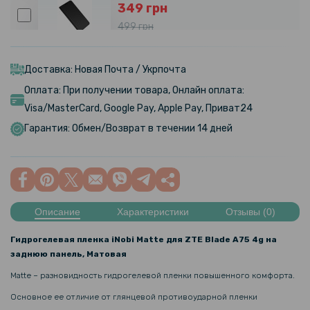
349 грн
499 грн
Чехол книжка New Leather Case для ZTE nubia Z50S Pro
Доставка: Новая Почта / Укрпочта
509 грн
Оплата: При получении товара, Онлайн оплата:
599 грн
Visa/MasterCard, Google Pay, Apple Pay, Приват24
Чехол - книжка Beauty Case для ZTE Blade A75 4G с зеркалом
Гарантия: Обмен/Возврат в течении 14 дней
79 грн
119 грн
Защитное стекло Tempered Glass 0.3mm для ZTE Blade A73 5G,
Описание
Характеристики
Отзывы (0)
Transparent
Гидрогелевая пленка iNobi Matte для ZTE Blade A75 4g на
152 грн
заднюю панель, Матовая
179 грн
Matte – разновидность гидрогелевой пленки повышенного комфорта.
Матовый чехол накладка TPU для ZTE Blade A75 4G, Black
Основное ее отличие от глянцевой противоударной пленки