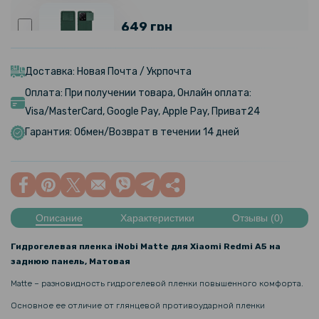
649 грн
Чехол-накладка Nillkin Cam Shield Pro для Xiaomi 13T / 13T Pro
Доставка: Новая Почта / Укрпочта
Оплата: При получении товара, Онлайн оплата:
501 грн
Visa/MasterCard, Google Pay, Apple Pay, Приват24
589 грн
Гарантия: Обмен/Возврат в течении 14 дней
Чехол - книжка CaseMe для Xiaomi 14T Pro
329 грн
Описание
Характеристики
Отзывы (0)
Кожаный чехол - накладка X&E для Xiaomi 14T Pro с металлической
вставкой
Гидрогелевая пленка iNobi Matte для Xiaomi Redmi A5 на
заднюю панель, Матовая
161 грн
Matte – разновидность гидрогелевой пленки повышенного комфорта.
189 грн
Основное ее отличие от глянцевой противоударной пленки
Закаленное защитное стекло Full Screen Tempered Glass для