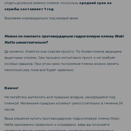
199 грн
отдать должное именно пленке, поскольку
средний срок ее
службы составляет 1 год
.
Защитное стекло с рамкой CD Pattern для Xiaomi 13T 5G / 13T Pro
5G на заднюю камеру
Вырезаем индивидуально под каждый заказ.
246 грн
Можно ли поклеить противоударную гидрогелевую пленку iNobi
289 грн
Matte самостоятельно?
Кожаный чехол - накладка CODE Tactile Experience для Xiaomi 14T
Да конечно. Клеится она совсем просто. По бокам пленка защищена
Pro
защитными слоями. Сам процесс интуитивно прост и не требует
особых навыков. При этом само положение пленки можно менять
несколько раз, пока все будет идеально.
Важно!
Не пытайтесь вытеснить все пузырьки воздуха, находящиеся под
пленкой. Маленькие пузырьки исчезнут самостоятельно в течение 24
часов.
Ваше решение купить противоударную гидрогелевую пленку iNobi
Matte однозначно правильно и оправдано, ведь вы получаете
надежную защиту экрана смартфона, комфорт использования и