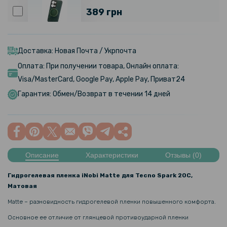
389 грн
Чехол Velvet Magnetic Ring Case для Oppo Reno 13 5G
Доставка: Новая Почта / Укрпочта
259 грн
Оплата: При получении товара, Онлайн оплата:
349 грн
Visa/MasterCard, Google Pay, Apple Pay, Приват24
Чехол Velvet Magnetic Ring Case для Realme 13+
Гарантия: Обмен/Возврат в течении 14 дней
99 грн
179 грн
Прозрачный силиконовый чехол для Tecno Pova 3
Описание
Характеристики
Отзывы (0)
152 грн
Гидрогелевая пленка iNobi Matte для Tecno Spark 20C,
Матовая
179 грн
Matte – разновидность гидрогелевой пленки повышенного комфорта.
Матовый чехол накладка Silicone Matted для Tecno Pop 7 / Pop 7 Pro
Основное ее отличие от глянцевой противоударной пленки