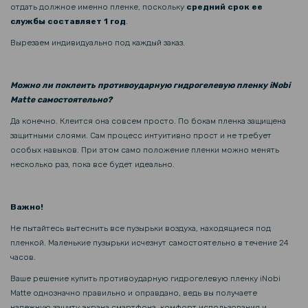
отдать должное именно пленке, поскольку
средний срок ее
службы составляет 1 год
.
Вырезаем индивидуально под каждый заказ.
Можно ли поклеить противоударную гидрогелевую пленку iNobi
Matte самостоятельно?
Да конечно. Клеится она совсем просто. По бокам пленка защищена
защитными слоями. Сам процесс интуитивно прост и не требует
особых навыков. При этом само положение пленки можно менять
несколько раз, пока все будет идеально.
Важно!
Не пытайтесь вытеснить все пузырьки воздуха, находящиеся под
пленкой. Маленькие пузырьки исчезнут самостоятельно в течение 24
часов.
Ваше решение купить противоударную гидрогелевую пленку iNobi
Matte однозначно правильно и оправдано, ведь вы получаете
надежную защиту экрана смартфона, комфорт использования и