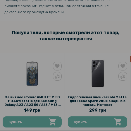
сможете сохранить гаджет в отличном состоянии в течение
длительного промежутка времени.
Покупатели, которые смотрели этот товар,
также интересуются
Защитное стекло AMULET 2.5D
Гидрогелевая пленка iNobi Matte
HD Antistatic для Samsung
для Tecno Spark 20C на заднюю
Galaxy A23 / A23 5G / A13 / M13 /
панель, Матовая
M23 5G / M33 5G, Black
149 грн
299 грн
Купить
Купить