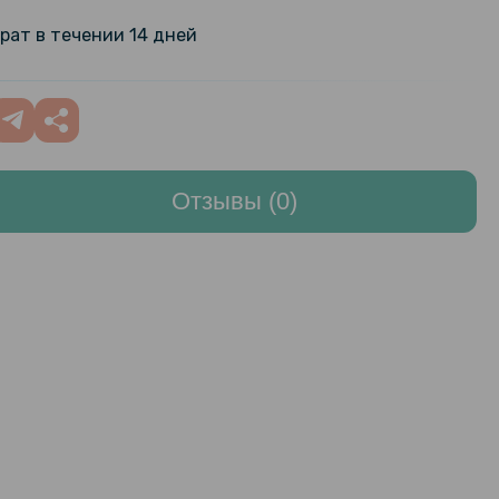
й силиконовый чехол Slim
я Realme 10 Pro Plus, Transparent
159 грн
рат в течении 14 дней
ехол - накладка X&E с
254 грн
ской вставкой для Realme 10 Pro
299 грн
Отзывы (0)
129 грн
ладка Polished Carbon для Realme
199 грн
254 грн
адка Ricco Black Panther Armor
 10 Pro Plus
299 грн
254 грн
ладка TPU Color Matte Ring для
Pro Plus
299 грн