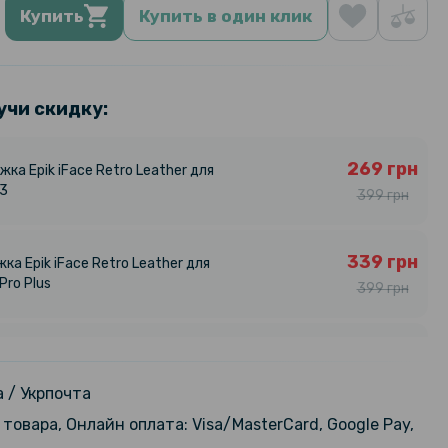
Купить
Купить в один клик
учи скидку:
269 грн
ка Epik iFace Retro Leather для
33
399 грн
339 грн
ка Epik iFace Retro Leather для
Pro Plus
399 грн
249 грн
жка зеркало Clear View для Realme
299 грн
 / Укрпочта
товара, Онлайн оплата: Visa/MasterCard, Google Pay,
99 грн