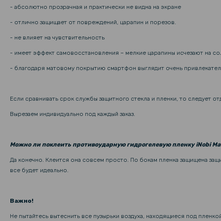
- абсолютно прозрачная и практически не видна на экране
- отлично защищает от повреждений, царапин и порезов.
- не влияет на чувствительность
- имеет эффект самовосстановления – мелкие царапины исчезают на с
- благодаря матовому покрытию смартфон выглядит очень привлекател
Если сравнивать срок службы защитного стекла и пленки, то следует о
Вырезаем индивидуально под каждый заказ.
Можно ли поклеить противоударную гидрогелевую пленку iNobi Ma
Да конечно. Клеится она совсем просто. По бокам пленка защищена за
все будет идеально.
Важно!
Не пытайтесь вытеснить все пузырьки воздуха, находящиеся под пленкой