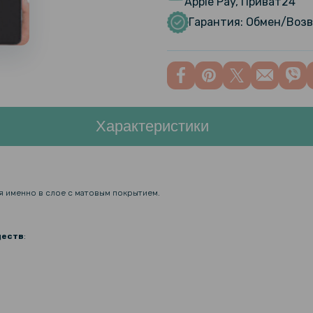
Apple Pay, Приват24
Прозрачны
Premium дл
Гарантия: Обмен/Возв
Кожаный ч
металличе
Plus
Характеристики
Чехол-нак
10 Pro+
я именно в слое с матовым покрытием.
Чехол накл
для Realme
ществ
:
Чехол-нак
Realme 10 