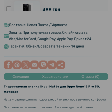
399 грн
Гидрогелевая пленка iNobi Privacy Matte для Oppo Reno12 5g
(Антишпион)
Доставка: Новая Почта / Укрпочта
Оплата: При получении товара, Онлайн оплата:
119 грн
Visa/MasterCard, Google Pay, Apple Pay, Приват24
149 грн
Гарантия: Обмен/Возврат в течении 14 дней
Закаленное защитное стекло Full Screen Tempered Glass для Oppo
A78 4G, Black
159 грн
199 грн
Описание
Характеристики
Отзывы (0)
Противоударная гидрогелевая пленка Hydrogel Film для Oppo A78
Гидрогелевая пленка iNobi Matte для Oppo Reno12 Pro 5G,
4G, Transparent
Матовая
Matte – разновидность гидрогелевой пленки повышенного комфорта.
239 грн
Основное ее отличие от глянцевой противоударной пленки
299 грн