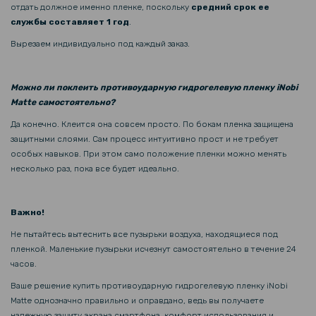
отдать должное именно пленке, поскольку
средний срок ее
299 грн
службы составляет 1 год
.
Гидрогелевая пленка iNobi Matte для Oppo Reno12 5g, Матовая
Вырезаем индивидуально под каждый заказ.
159 грн
Можно ли поклеить противоударную гидрогелевую пленку iNobi
199 грн
Matte самостоятельно?
Противоударная гидрогелевая пленка Hydrogel Film для Oppo A60,
Да конечно. Клеится она совсем просто. По бокам пленка защищена
Transparent
защитными слоями. Сам процесс интуитивно прост и не требует
особых навыков. При этом само положение пленки можно менять
несколько раз, пока все будет идеально.
Важно!
Не пытайтесь вытеснить все пузырьки воздуха, находящиеся под
пленкой. Маленькие пузырьки исчезнут самостоятельно в течение 24
часов.
Ваше решение купить противоударную гидрогелевую пленку iNobi
Matte однозначно правильно и оправдано, ведь вы получаете
надежную защиту экрана смартфона, комфорт использования и