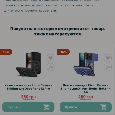
сможете сохранить гаджет в отличном состоянии в течение
длительного промежутка времени.
Покупатели, которые смотрели этот товар,
также интересуются
-15%
-15%
Чехол - накладка Ricco Camera
Чехол накладка Ricco Camera
Sliding для Oppo Reno12 Pro
Sliding для Xiaomi Redmi Note 14
4G
280 грн
280 грн
329 грн
329 грн
Купить
Купить