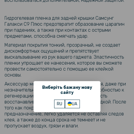
воспользоваться дополнительной, надежной защитой.
Гидрогелевая пленка для задней крышки Самсунг
Галакси С9 Плюс предотвратит образование царапин
при падениях, а также при контактах с острыми
предметами, способна смягчать удар.
Материал покрытия тонкий, прозрачный, не создает
дискомфортных ощущений и препятствует
выскальзывание из рук вашего гаджета. Эластичность
пленки упрощает ее нанесения, которое вы сможете
провести самостоятельно с помощью ее клейкой
основы.
Аксессуар может длительно использоваться, даже при
Виберіть бажану мову
незначительных царапинах обладает способностью к
сайту
регенерации, в течение 24 часов поверхность
восстанавливается и становится снова гладкой. После
RU
UA
того как покрытие завершит свое особое
предназначение, легко удаляется не оставляя следов
клея, а также до конца срока не темнеет и не
пропускает воздух, грязи и влаги.