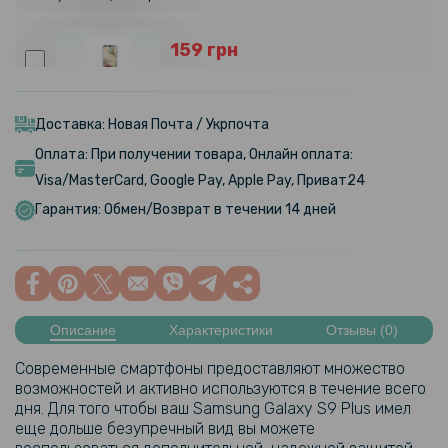
159 грн
199 грн
Противоударная гидрогелевая пленка Hydrogel Film для Samsung
Galaxy A12, Transparent
Доставка: Новая Почта / Укрпочта
Оплата: При получении товара, Онлайн оплата:
159 грн
Visa/MasterCard, Google Pay, Apple Pay, Приват24
199 грн
Гарантия: Обмен/Возврат в течении 14 дней
Противоударная гидрогелевая пленка Hydrogel Film для Samsung
Galaxy A12 на заднюю панель, Transparent
Описание
Характеристики
Отзывы (0)
Современные смартфоны предоставляют множество
возможностей и активно используются в течение всего
дня. Для того чтобы ваш Samsung Galaxy S9 Plus имел
еще дольше безупречный вид вы можете