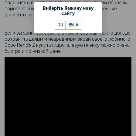
падениях с высоты амортизирует удар, таким образом
помогает сохранить не менее важные внутренние
Виберіть бажану мову
сайту
элементы вашего гаджета.
RU
UA
Если вы заинтересованы в том, чтобы как можно дольше
сохранить целым и невредимым экран своего любимого
Oppo Reno5 Z
купить гидрогелевую пленку можно очень
быстро и по низкой цене!