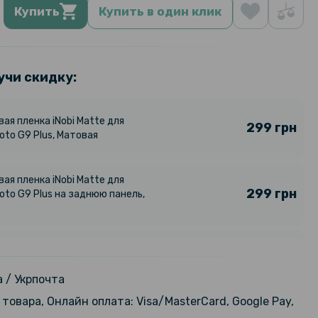
Купить
Купить в один клик
учи скидку:
ая пленка iNobi Matte для
299 грн
oto G9 Plus, Матовая
ая пленка iNobi Matte для
299 грн
oto G9 Plus на заднюю панель,
арная гидрогелевая пленка
159 грн
ilm для Motorola Moto G9 Plus,
199 грн
nt
 / Укрпочта
товара, Онлайн оплата: Visa/MasterCard, Google Pay,
арная гидрогелевая пленка
159 грн