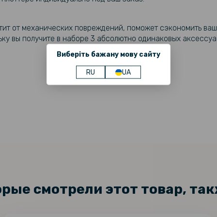
ит от механических повреждений, поможет сэкономить ваш
ьку вы получите в наборе 3 абсолютно одинаковых аксессуа
Виберіть бажану мову сайту
RU
UA
орые смотрели этот товар, та