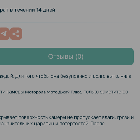
ilm для Samsung Galaxy A31 на
199 грн
рат в течении 14 дней
т, Transparent
Отзывы (0)
аждый. Для того чтобы она безупречно и долго выполняла
ости камеры
, только заметите со
Mоторола Мото Джи9 Плюс
крывает поверхность камеры не пропускает влаги, грязи и
езначительных царапин и потертостей. После