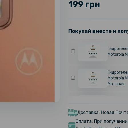
199 грн
Покупай вместе и пол
Гидрогелев
Motorola M
Гидрогелев
Motorola M
Матовая
Противоуд
Hydrogel F
Transpare
Доставка: Новая Почта
Оплата: При получении 
Противоуд