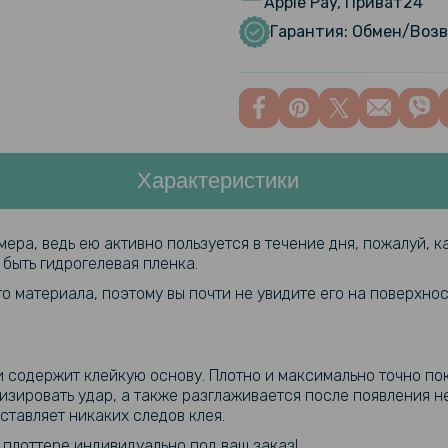
Apple Pay, Приват24
Hydrogel F
Гарантия: Обмен/Возв
камеру 3 ш
Характеристики
ра, ведь ею активно пользуется в течение дня, пожалуй, к
быть гидрогелевая пленка.
го материала, поэтому вы почти не увидите его на поверхн
и содержит клейкую основу. Плотно и максимально точно по
зировать удар, а также разглаживается после появления н
ставляет никаких следов клея.
плоттере индивидуально под ваш заказ!