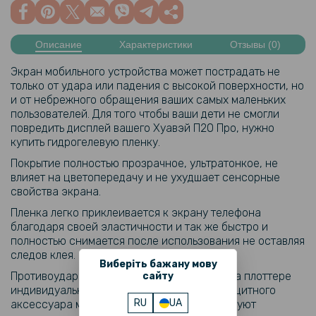
Описание
Характеристики
Отзывы (0)
Экран мобильного устройства может пострадать не
только от удара или падения с высокой поверхности, но
и от небрежного обращения ваших самых маленьких
пользователей. Для того чтобы ваши дети не смогли
повредить дисплей вашего Хуавэй П20 Про, нужно
купить гидрогелевую пленку.
Покрытие полностью прозрачное, ультратонкое, не
влияет на цветопередачу и не ухудшает сенсорные
свойства экрана.
Пленка легко приклеивается к экрану телефона
благодаря своей эластичности и так же быстро и
полностью снимается после использования не оставляя
следов клея.
Виберіть бажану мову
Противоударная пленка изготавливается на плоттере
сайту
индивидуально под ваш заказ. Размеры защитного
RU
UA
аксессуара максимально точно соответствуют