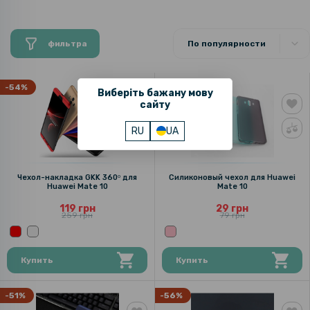
фильтра
По популярности
-54%
-63%
Виберіть бажану мову
сайту
RU
UA
Чехол-накладка GKK 360ᵒ для
Силиконовый чехол для Huawei
Huawei Mate 10
Mate 10
119 грн
29 грн
259 грн
79 грн
Купить
Купить
-51%
-56%