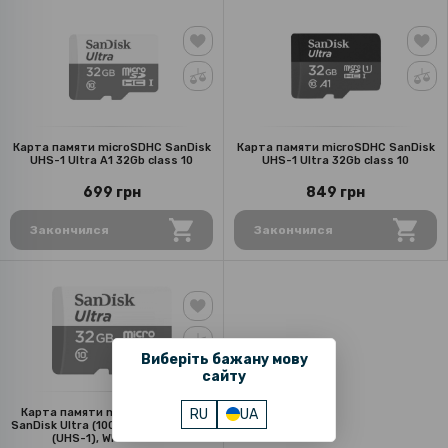
Карта памяти microSDHC SanDisk
Карта памяти microSDHC SanDisk
UHS-1 Ultra A1 32Gb class 10
UHS-1 Ultra 32Gb class 10
699 грн
849 грн
Закончился
Закончился
Виберіть бажану мову
сайту
RU
UA
Карта памяти microSDHC 32GB
SanDisk Ultra (100 Mb/S) (Class 10)
(UHS-1), White-Silver