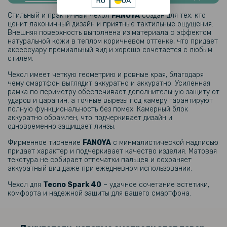
RU
UA
Защитное стекло Full Screen Tempered Glass для Tecno Spark 40
Стильный и практичный чехол
FANOYA
создан для тех, кто
ценит лаконичный дизайн и приятные тактильные ощущения.
101 грн
Внешняя поверхность выполнена из материала с эффектом
натуральной кожи в теплом коричневом оттенке, что придает
119 грн
аксессуару премиальный вид и хорошо сочетается с любым
стилем.
Защитное стекло на камеру Tempered Glass для Tecno Spark 40
Чехол имеет четкую геометрию и ровные края, благодаря
чему смартфон выглядит аккуратно и аккуратно. Усиленная
195 грн
рамка по периметру обеспечивает дополнительную защиту от
ударов и царапин, а точные вырезы под камеру гарантируют
229 грн
полную функциональность без помех. Камерный блок
аккуратно обрамлен, что подчеркивает дизайн и
Прозрачный силиконовый чехол для Tecno Spark 40 4G с
усиленными углами
одновременно защищает линзы.
Фирменное тиснение
FANOYA
с минмалистической надписью
придает характер и подчеркивает качество изделия. Матовая
текстура не собирает отпечатки пальцев и сохраняет
аккуратный вид даже при ежедневном использовании.
Чехол для
Tecno Spark 40
– удачное сочетание эстетики,
комфорта и надежной защиты для вашего смартфона.