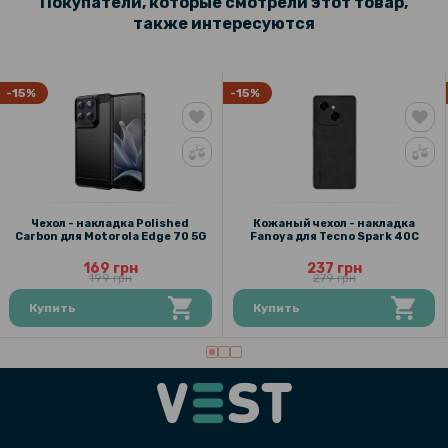
Покупатели, которые смотрели этот товар,
также интересуются
-15%
-15%
Чехол - накладка Polished
Кожаный чехол - накладка
Carbon для Motorola Edge 70 5G
Fanoya для Tecno Spark 40C
169 грн
237 грн
199 грн
279 грн
Купить
Купить