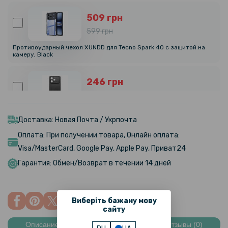
509 грн
599 грн
Противоударный чехол XUNDD для Tecno Spark 40​​​ с защитой на
камеру, Black
246 грн
289 грн
Чехол CODE Tactile Experience для Tecno Spark 40 с защитой на
камеру
Доставка: Новая Почта / Укрпочта
Оплата: При получении товара, Онлайн оплата:
195 грн
Visa/MasterCard, Google Pay, Apple Pay, Приват24
229 грн
Гарантия: Обмен/Возврат в течении 14 дней
Защитное стекло Tempered Glass 0.3mm для Tecno Spark 40
Виберіть бажану мову
195 грн
сайту
229 грн
Описание
Характеристики
Отзывы (0)