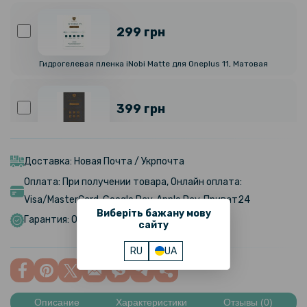
299 грн
Гидрогелевая пленка iNobi Matte для Oneplus 11, Матовая
399 грн
Гидрогелевая пленка iNobi Privacy Matte для Oneplus 11
(Антишпион)
Доставка: Новая Почта / Укрпочта
Оплата: При получении товара, Онлайн оплата:
299 грн
Visa/MasterCard, Google Pay, Apple Pay, Приват24
Виберіть бажану мову
Гарантия: Обмен/Возврат в течении 14 дней
сайту
Гидрогелевая пленка iNobi Matte для Oneplus 11 на заднюю панель,
Матовая
RU
UA
189 грн
299 грн
Описание
Характеристики
Отзывы (0)