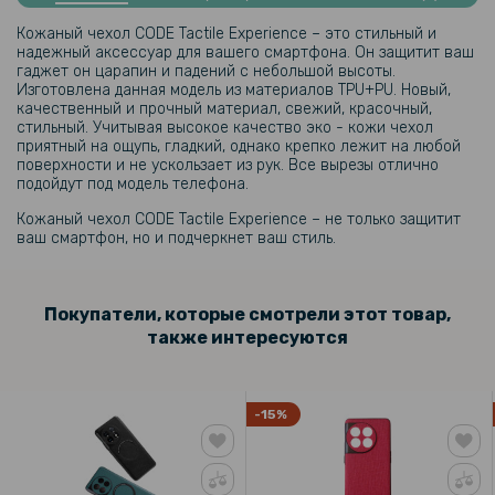
Чехол накладка Ricco Black Panther Armor для OnePlus 11
Кожаный чехол CODE Tactile Experience – это стильный и
надежный аксессуар для вашего смартфона. Он защитит ваш
гаджет он царапин и падений с небольшой высоты.
429 грн
Изготовлена данная модель из материалов TPU+PU. Новый,
качественный и прочный материал, свежий, красочный,
стильный. Учитывая высокое качество эко - кожи чехол
Чехол книжка Epik iFace Retro Leather для OnePlus 11
приятный на ощупь, гладкий, однако крепко лежит на любой
поверхности и не ускользает из рук. Все вырезы отлично
подойдут под модель телефона.
594 грн
Кожаный чехол CODE Tactile Experience – не только защитит
699 грн
ваш смартфон, но и подчеркнет ваш стиль.
Защитная пленка Full Screen Nillkin 9H для OnePlus 11 2шт с рамкой
для поклейки, Black
Покупатели, которые смотрели этот товар,
199 грн
также интересуются
299 грн
Чехол накладка Textile leather саse для Xiaomi Note 11t Pro / 11T Pro
Plus
-15%
159 грн