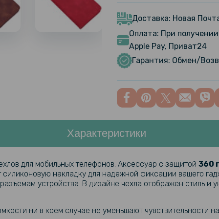
Противоуд
Reno13 Pro
Доставка: Новая Почта
Оплата: При получении 
Противоуд
Apple Pay, Приват24
Hydrogel F
Гарантия: Обмен/Возв
Transpare
Гидрогелев
Reno13 Pr
Характеристики
Противоуд
Hydrogel F
заднюю па
ехлов для мобильных телефонов. Аксессуар с защитой
360 
ет силиконовую накладку для надежной фиксации вашего га
Гидрогелев
и разъемам устройства. В дизайне чехла отображен стиль и 
Reno13 Pr
омкости ни в коем случае не уменьшают чувствительности н