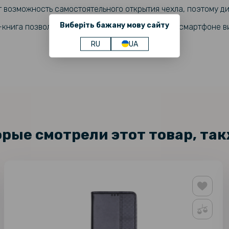
 возможность самостоятельного открытия чехла, поэтому ди
Противоуд
Armor Shel
Виберіть бажану мову сайту
книга позволяет комфортно просматривать на смартфоне ви
RU
UA
Закалённо
Screen для
автоустан
Противоуд
Armor Ring
орые смотрели этот товар, та