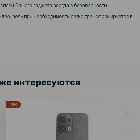
119 грн
сплей Вашего гаджета всегда в безопасности.
арный чехол - накладка Acryl
l для Oppo Reno13 Pro, Black
179 грн
део, ведь при необходимости легко трансформируется в
е защитное стекло Privacy Full
169 грн
 Oppo Reno13 Pro с рамкой для
229 грн
овки, Black
169 грн
арный чехол - накладка Acryl
 для Oppo Reno13 Pro, Black
199 грн
кже интересуются
-15%