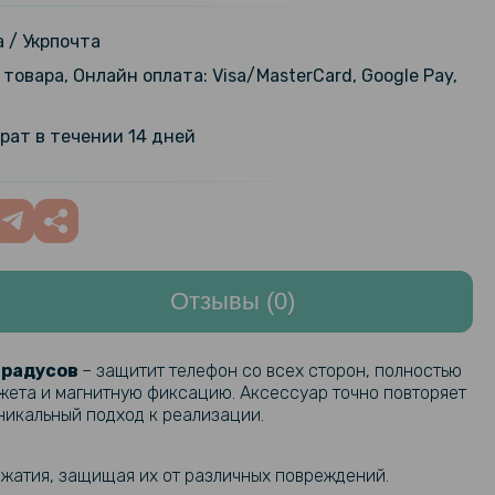
арный чехол XUNDD для Oppo
, Black
499 грн
 / Укрпочта
товара, Онлайн оплата: Visa/MasterCard, Google Pay,
арная гидрогелевая пленка
159 грн
ilm для Oppo Reno13 Pro,
199 грн
рат в течении 14 дней
nt
239 грн
ая пленка iNobi Matte для Oppo
o, Матовая
299 грн
Отзывы (0)
арная гидрогелевая пленка
159 грн
ilm для Oppo Reno13 Pro на
199 грн
нель, Transparent
градусов
– защитит телефон со всех сторон, полностью
джета и магнитную фиксацию. Аксессуар точно повторяет
239 грн
ая пленка iNobi Matte для Oppo
уникальный подход к реализации.
o на заднюю панель, Матовая
299 грн
ажатия, защищая их от различных повреждений.