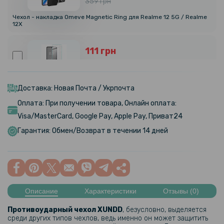
359 грн
Чехол - накладка Omeve Magnetic Ring для Realme 12 5G / Realme
12X
111 грн
139 грн
Защитное стекло Tempered Glass 0.3mm для Realme 12 5G / 12X,
Transparent
Доставка: Новая Почта / Укрпочта
Оплата: При получении товара, Онлайн оплата:
127 грн
Visa/MasterCard, Google Pay, Apple Pay, Приват24
159 грн
Гарантия: Обмен/Возврат в течении 14 дней
Закаленное защитное стекло Full Screen Tempered Glass для
Realme 12 5G / 12X, Black
Описание
Характеристики
Отзывы (0)
Противоударный чехол XUNDD
, безусловно, выделяется
среди других типов чехлов, ведь именно он может защитить