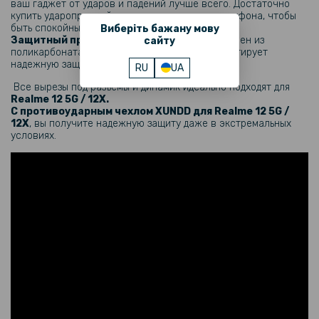
ваш гаджет от ударов и падений лучше всего. Достаточно
купить ударопрочный чехол накладку для смартфона, чтобы
быть спокойными в критических ситуациях.
Виберіть бажану мову
Защитный противоударный чехол
изготовлен из
сайту
поликарбоната и термополиуретана, что гарантирует
надежную защиту вашего смартфона.
RU
UA
Все вырезы под разъемы и динамик идеально подходят для
Realme 12 5G / 12X​​.
С противоударным чехлом XUNDD для
Realme 12 5G /
12X​
, вы получите надежную защиту даже в экстремальных
условиях.