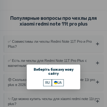
Популярные вопросы про чехлы для
xiaomi redmi note 11t pro plus
✅ Совместимы ли чехлы Redmi Note 11T Pro и Pro
Plus?
✅ Есть ли чехлы для Redmi Note 11T Pro Plus с
магнитным держателем?
Виберіть бажану мову
сайту
🤑 Сколько стоят чехлы для xiaomi redmi note 11t pro
RU
UA
plus в 2026 году?
✨ Где можно купить чехлы для xiaomi redmi note 11t pro
plus?