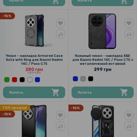
Купить
Купить
-15%
Чехол - накладка Armored Case
Кожаный чехол - накладка X&E
Sota with Ring для Xiaomi Redmi
для Xiaomi Redmi 14C / Poco C75 с
14C / Poco C75
металлической вставкой
280 грн
299 грн
329 грн
Купить
Купить
ТОП продаж
-15%
-15%