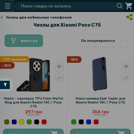
Чехлы для мобильных телефонов
Чехлы для Xiaomi Poco C75
фильтра
По популярности
ТОП продаж
-15%
-15%
Чехол - накладка TPU Color Matte
Чехол книжка Epik Tayler для
Ring для Xiaomi Redmi 14C / Poco
Xiaomi Redmi 14C / Poco C75
C75
297 грн
356 грн
349 грн
419 грн