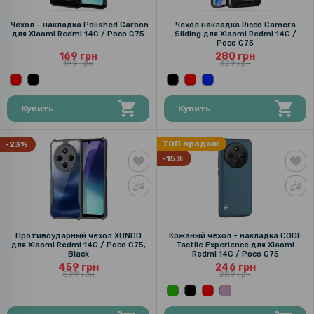
Чехол - накладка Polished Carbon
Чехол накладка Ricco Camera
для Xiaomi Redmi 14C / Poco C75
Sliding для Xiaomi Redmi 14C /
Poco C75
169 грн
280 грн
199 грн
329 грн
Купить
Купить
ТОП продаж
-23%
-15%
Противоударный чехол XUNDD
Кожаный чехол - накладка CODE
для Xiaomi Redmi 14C / Poco C75,
Tactile Experience для Xiaomi
Black
Redmi 14C / Poco C75
459 грн
246 грн
599 грн
289 грн