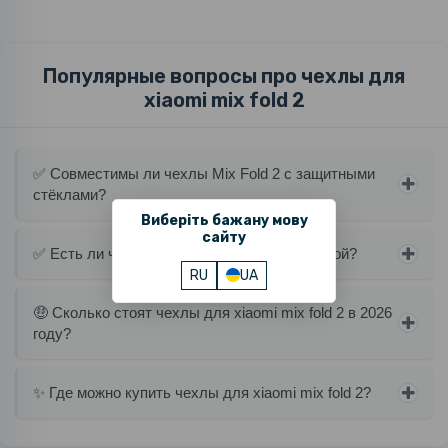
Популярные вопросы про чехлы для
xiaomi mix fold 2
✅ Совместимы ли чехлы Mix Fold 2 с защитными
стёклами?
Виберіть бажану мову
сайту
✅ Есть ли чехлы для Mix Fold 2 с подставкой?
RU
UA
🤑 Сколько стоят чехлы для xiaomi mix fold 2 в 2026
году?
✨ Где можно купить чехлы для xiaomi mix fold 2?