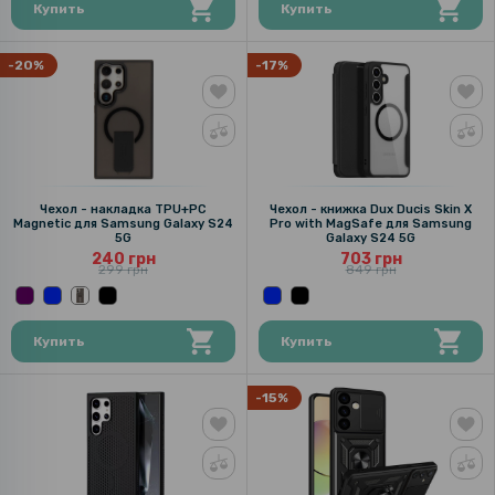
Купить
Купить
-20%
-17%
Чехол - накладка TPU+PC
Чехол - книжка Dux Ducis Skin X
Magnetic для Samsung Galaxy S24
Pro with MagSafe для Samsung
5G
Galaxy S24 5G
240 грн
703 грн
299 грн
849 грн
Купить
Купить
-15%