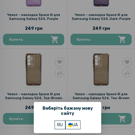
Чехол - накладка Space III для
Чехол - накладка Space III для
Samsung Galaxу S24, Purple
Samsung Galaxу S24, Dark-Purple
249 грн
249 грн
Купить
Купить
Чехол - накладка Space III для
Чехол - накладка Space III для
Samsung Galaxy S24, Tea-Brown
Samsung Galaxy S24, Tea-Brown
249 грн
249 грн
Виберіть бажану мову
сайту
Купить
Купить
RU
UA