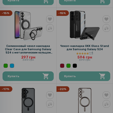
Купить
Купить
-15%
-15%
Силиконовый чехол накладка
Чехол-накладка GKK Glass Stand
Clear Case для Samsung Galaxy
для Samsung Galaxy S24
S24 с металлическим кольцом
1
держателем и защитой для
297 грн
594 грн
камеры
349 грн
699 грн
Купить
Купить
-17%
-22%