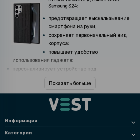
Samsung S24:
предотвращает выскальзывание
смартфона из руки;
сохраняет первоначальный вид
корпуса;
повышает удобство
использования гаджета;
персонализирует устройство под
индивидуальный стиль владельца.
Показать больше
В ассортименте интернет-магазина VEST представлены
чехлы для Samsung S24 под любые требования.
Критерии выбора чехла для Самсунг Гелекси S24
То, какой чехол Samsung Galaxy S24 подойдет, в основном
Информация
определяется условиями использования гаджета. Важные
критерии выбора:
Категории