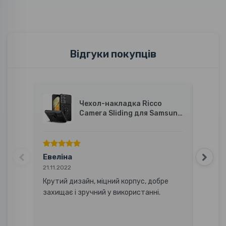
Відгуки покупців
Чехол-накладка Ricco
Camera Sliding для Samsung
Galaxy S21 Ultra
Евеліна
Ігор
21.11.2022
09.09.
Крутий дизайн, міцний корпус, добре
Забрав
захищає і зручний у використанні.
Пласти
була п
чохол 
під па