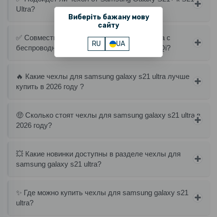
Ultra?
Виберіть бажану мову
сайту
✅ Совместимы ли чехлы Samsung S21 Ultra с
RU
UA
беспроводными зарядными устройствами Qi?
🔥 Какие чехлы для samsung galaxy s21 ultra лучше
купить в 2026 году ?
🤑 Сколько стоят чехлы для samsung galaxy s21 ultra в
2026 году?
💥 Какие новинки доступны в разделе чехлы для
samsung galaxy s21 ultra?
✨ Где можно купить чехлы для samsung galaxy s21
ultra?