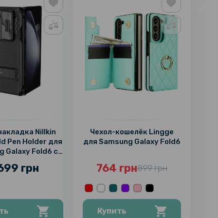
акладка Nillkin
Чехол-кошелёк Lingge
ld Pen Holder для
для Samsung Galaxy Fold6
 Galaxy Fold6 c
дставкой и
 699 грн
764 грн
899 грн
лем для стилуса
ть
Купить