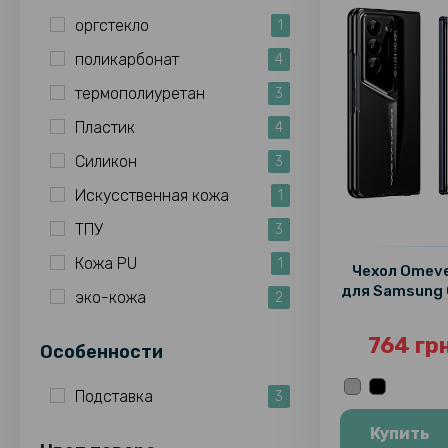
оргстекло
1
поликарбонат
4
термополиуретан
3
Пластик
4
Силикон
3
Искусственная кожа
1
ТПУ
3
Кожа PU
1
Чехол Omeve
для Samsung 
эко-кожа
2
764 гр
Особенности
Подставка
3
Купить