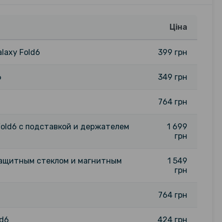
Ціна
laxy Fold6
399 грн
6
349 грн
764 грн
 Fold6 c подставкой и держателем
1 699
грн
 защитным стеклом и магнитным
1 549
грн
764 грн
ld6
424 грн