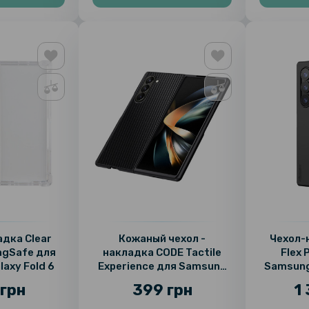
адка Clear
Кожаный чехол -
Чехол-н
agSafe для
накладка CODE Tactile
Flex 
axy Fold 6
Experience для Samsung
Samsung
Galaxy Fold6
грн
399 грн
1