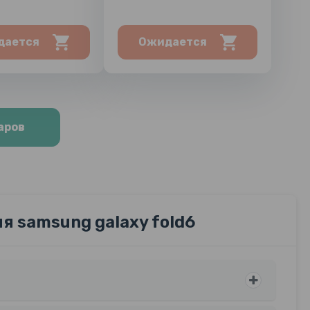
дается
Ожидается
аров
 samsung galaxy fold6