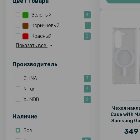
Цвет товара
Зеленый
4
Коричневый
1
Красный
2
Показать все
Производитель
CHINA
7
Nillkin
3
XUNDD
2
Чехол накл
Case with M
Наличие
Samsung Gal
349 
Все