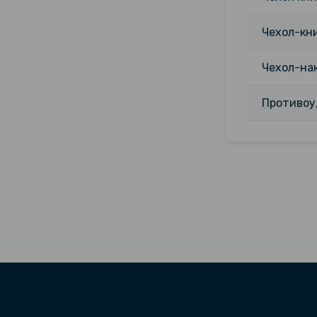
Чехол-кни
Чехол-нак
Противоуд