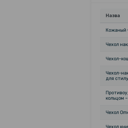
Назва
Кожаный ч
Чехол нак
Чехол-кош
Чехол-нак
для стил
Противоу
кольцом 
Чехол Ome
Чехол кни