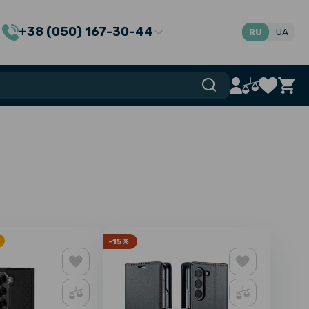
+38 (050) 167-30-44
RU
UA
-15%