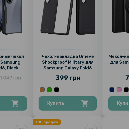
рный чехол
Чехол-накладка Omeve
Чехол-кни
 Samsung
Shockproof Military для
для Sam
d6, Black
Samsung Galaxy Fold6
399 грн
7
1 049 грн
Купить
Купи
ТОП продаж