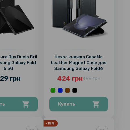
га Dux Ducis Bril
Чехол книжка CaseMe
sung Galaxy Fold
Leather Magnet Case для
6 5G
Samsung Galaxy Fold6
29 грн
424 грн
499 грн
ть
Купить
-15%