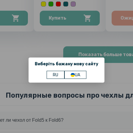
Купить
Ожи
Показать больше тов
Виберіть бажану мову сайту
RU
UA
Популярные вопросы про чехлы для
т ли чехол от Fold5 к Fold6?