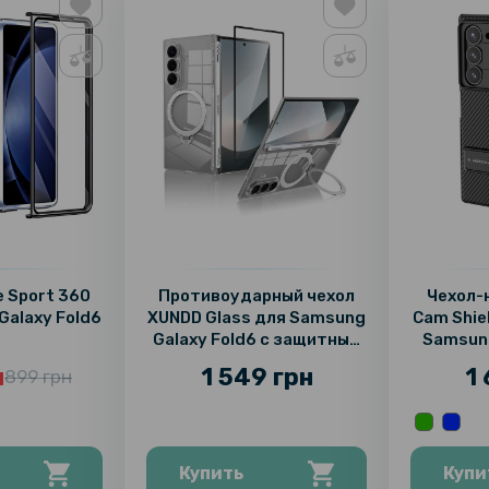
 Sport 360
Противоударный чехол
Чехол-н
Galaxy Fold6
XUNDD Glass для Samsung
Cam Shie
Galaxy Fold6 с защитным
Samsung
стеклом и магнитным
по
н
1 549 грн
1
899 грн
кольцом – подставкой
держате
Купить
Купи