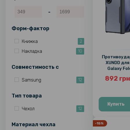
-
Форм-фактор
Книжка
2
Накладка
10
Противоуда
XUNDD для
Совместимость c
Galaxy Fol
892 грн
Samsung
12
Тип товара
Купить
Чехол
12
Материал чехла
-15%