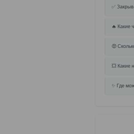
✅ Закрыва
🔥 Какие 
🤑 Скольк
💥 Какие 
✨ Где мож