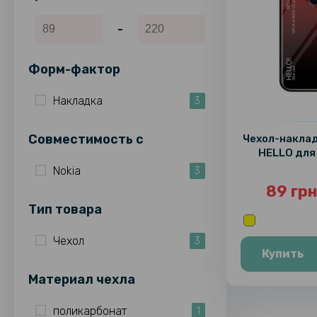
-
Форм-фактор
Накладка
3
Совместимость c
Чехол-наклад
HELLO для 
Nokia
3
89 грн
Тип товара
Чехол
3
Купить
Материал чехла
поликарбонат
1