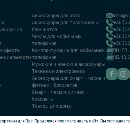
Аксессуары для авто
info@ve
на,
Аксессуары для телефонов и
+38 (05
луживание
планшетов
+38 (09
Чехлы для мобильных
+38 (0
а
телефонов
+38 (0
й оферты
Комплектующие для мобильных
ПН-ПТ: 
енциальности
телефонов
СБ: 10:
Мужские и женские аксессуары
Техника и электроника
Аксессуары для смарт - часов и
й
фитнес - браслетов
Смарт - часы и фитнес -
браслеты
Товары для дома
фортным для Вас. Продолжая просматривать сайт, Вы соглашаетес