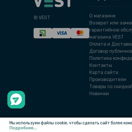
О магазине
© VEST
Возврат или заме
гарантийное обс
магазина VEST
Оплата и Доставк
Договор публично
Политика конфид
Контакты
Карта сайта
Производители
Товары со скидко
Новинки
Мы используем файлы cookie, чтобы сделать сайт более ком
Подробнее...